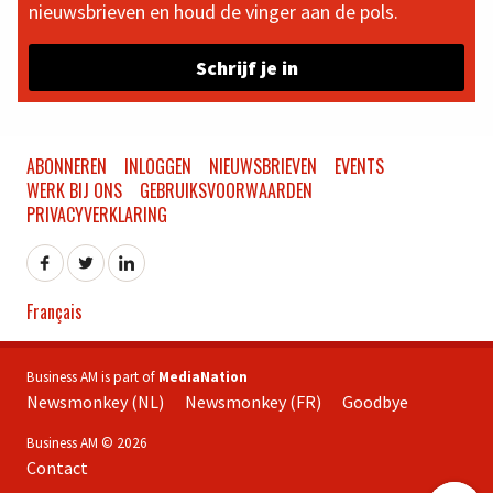
nieuwsbrieven en houd de vinger aan de pols.
Schrijf je in
ABONNEREN
INLOGGEN
NIEUWSBRIEVEN
EVENTS
WERK BIJ ONS
GEBRUIKSVOORWAARDEN
PRIVACYVERKLARING
Français
Business AM is part of
MediaNation
Newsmonkey (NL)
Newsmonkey (FR)
Goodbye
Business AM © 2026
Contact