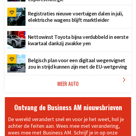
Registraties nieuwe voertuigen dalen in juli,
elektrische wagens blijft marktleider
Nettowinst Toyota bijna verdubbeld in eerste
kwartaal dankzij zwakke yen
Belgisch plan voor een digitaal wegenvignet
zou in strijd kunnen zijn met de EU-wetgeving

MEER AUTO
Ontvang de Business AM nieuwsbrieven
De wereld verandert snel en voor je het weet, hol je
achter de feiten aan. Wees mee met verandering,
wees mee met Business AM. Schrijf je in op onze