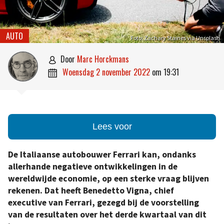
AUTO
Foto: Zachary Staines via Unsplash
door
Marc Horckmans

woensdag 2 november 2022
om
19:31

Lees voor
De Italiaanse autobouwer Ferrari kan, ondanks
allerhande negatieve ontwikkelingen in de
wereldwijde economie, op een sterke vraag blijven
rekenen. Dat heeft Benedetto Vigna, chief
executive van Ferrari, gezegd bij de voorstelling
van de resultaten over het derde kwartaal van dit