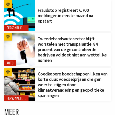
Fraudstop registreert 6.700
meldingen in eerste maand na
opstart
PERSONAL FINANCE
Tweedehandsautosector blijft
worstelen met transparantie: 84
procent van de gecontroleerde
bedrijven voldoet niet aan wettelijke
normen
AUTO
Goedkopere boodschappen lijken van
korte duur: voedselprijzen dreigen
weer te stijgen door
klimaatverandering en geopolitieke
spanningen
PERSONAL FINANCE
MEER