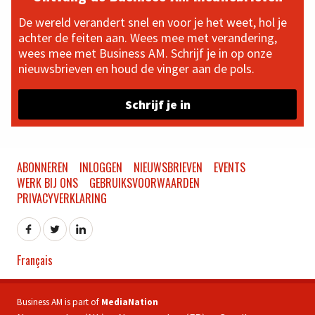
De wereld verandert snel en voor je het weet, hol je
achter de feiten aan. Wees mee met verandering,
wees mee met Business AM. Schrijf je in op onze
nieuwsbrieven en houd de vinger aan de pols.
Schrijf je in
ABONNEREN
INLOGGEN
NIEUWSBRIEVEN
EVENTS
WERK BIJ ONS
GEBRUIKSVOORWAARDEN
PRIVACYVERKLARING
Français
Business AM is part of
MediaNation