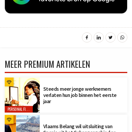
MEER PREMIUM ARTIKELEN
Steeds meer jonge werknemers
verlaten hun job binnen het eerste
jaar
PERSONAL FINANCE
Vlaams Belang wil uitsluiting van