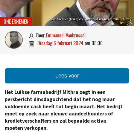
Marc Coucke (links) en François Fornieri in 2015 – Getty
ONDERNEMEN
Images
door
Emmanuel Vanbrussel

dinsdag 6 februari 2024
om
08:06

Lees voor
Het Luikse farmabedrijf Mithra zegt in een
persbericht dinsdagochtend dat het nog maar
voldoende cash heeft tot begin maart. Het bedrijf
moet op zoek naar nieuwe aandeelhouders of
kredietverschaffers en zal bepaalde activa
moeten verkopen.