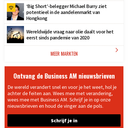
‘Big Short’-belegger Michael Burry ziet
potentieel in de aandelenmarkt van
Hongkong
Wereldwijde vraag naar olie daalt voor het
eerst sinds pandemie van 2020

MEER MARKTEN
Ontvang de Business AM nieuwsbrieven
De wereld verandert snel en voor je het weet, hol je
achter de feiten aan. Wees mee met verandering,
wees mee met Business AM. Schrijf je in op onze
nieuwsbrieven en houd de vinger aan de pols.
Schrijf je in