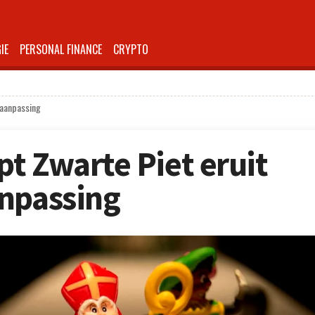
IE
PERSONAL FINANCE
CRYPTO
saanpassing
t Zwarte Piet eruit
anpassing