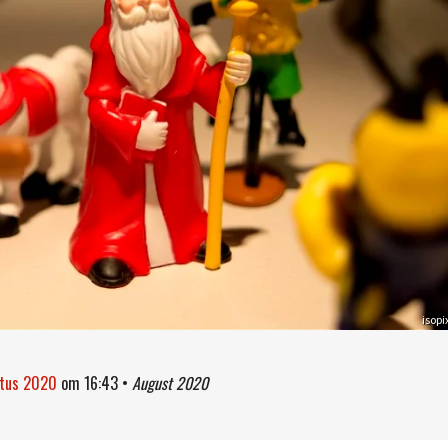
isopi
stus 2020
om
16:43
•
August 2020