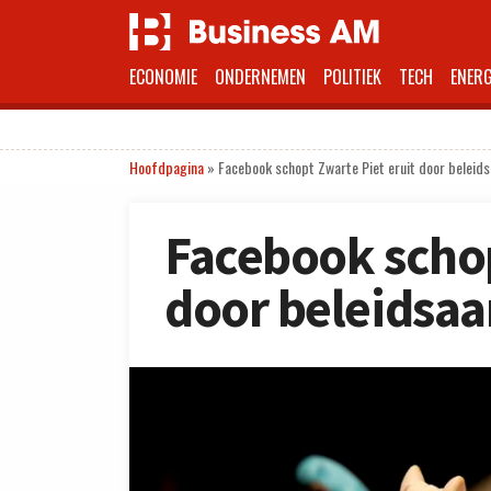
ECONOMIE
ONDERNEMEN
POLITIEK
TECH
ENERG
Hoofdpagina
»
Facebook schopt Zwarte Piet eruit door beleid
Facebook schop
door beleidsa