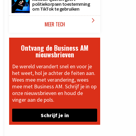
politiekorpsen toestemming
om TikTok te gebruiken

MEER TECH
Ontvang de Business AM
nieuwsbrieven
De wereld verandert snel en voor je
het weet, hol je achter de feiten aan.
Wees mee met verandering, wees
mee met Business AM. Schrijf je in op
onze nieuwsbrieven en houd de
vinger aan de pols.
Schrijf je in