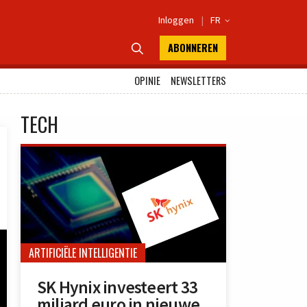
Inloggen
|
FR

ABONNEREN

OPINIE
NEWSLETTERS
TECH
ARTIFICIËLE INTELLIGENTIE
SK Hynix investeert 33
miljard euro in nieuwe