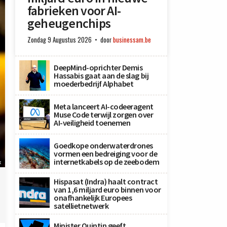
fabrieken voor AI-
geheugenchips
Zondag 9 Augustus 2026
door
businessam.be
DeepMind-oprichter Demis
Hassabis gaat aan de slag bij
moederbedrijf Alphabet
Meta lanceert AI-codeeragent
Muse Code terwijl zorgen over
AI-veiligheid toenemen
Goedkope onderwaterdrones
vormen een bedreiging voor de
internetkabels op de zeebodem
x
Hispasat (Indra) haalt contract
van 1,6 miljard euro binnen voor
onafhankelijk Europees
satellietnetwerk
Minister Quintin geeft