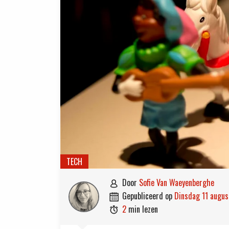
TECH
door
Sofie Van Waeyenberghe

gepubliceerd op
dinsdag 11 augu

2
min lezen
