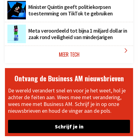
Minister Quintin geeft politiekorpsen
toestemming om TikTok te gebruiken
Meta veroordeeld tot bijna 1 miljard dollar in
zaak rond veiligheid van minderjarigen

MEER TECH
Ontvang de Business AM nieuwsbrieven
De wereld verandert snel en voor je het weet, hol je
achter de feiten aan. Wees mee met verandering,
wees mee met Business AM. Schrijf je in op onze
nieuwsbrieven en houd de vinger aan de pols.
Schrijf je in