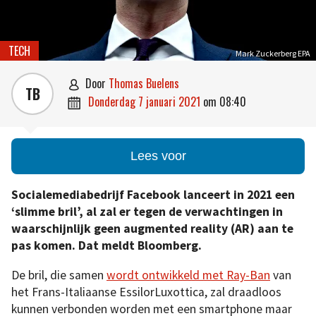
TECH
Mark Zuckerberg EPA
door
Thomas Buelens

TB
donderdag 7 januari 2021
om
08:40

Lees voor
Socialemediabedrijf Facebook lanceert in 2021 een
‘slimme bril’, al zal er tegen de verwachtingen in
waarschijnlijk geen augmented reality (AR) aan te
pas komen. Dat meldt Bloomberg.
De bril, die samen
wordt ontwikkeld met Ray-Ban
van
het Frans-Italiaanse EssilorLuxottica, zal draadloos
kunnen verbonden worden met een smartphone maar