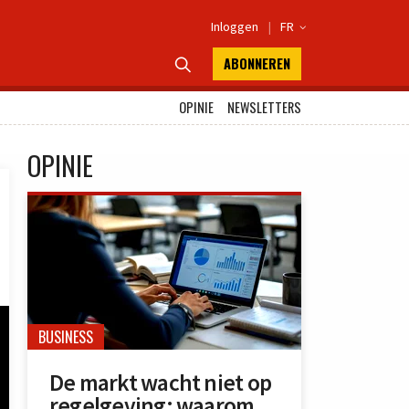
Inloggen
|
FR

ABONNEREN

OPINIE
NEWSLETTERS
OPINIE
BUSINESS
De markt wacht niet op
regelgeving: waarom