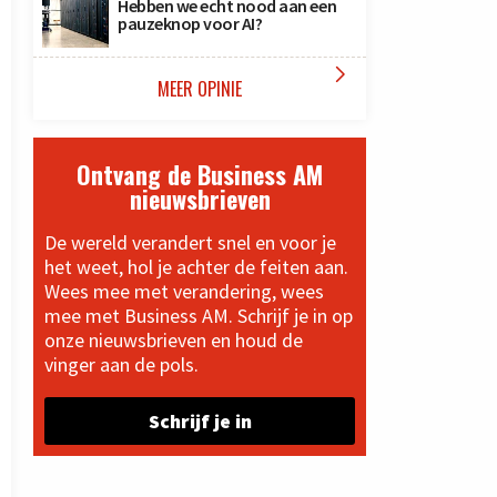
Hebben we echt nood aan een
pauzeknop voor AI?

MEER OPINIE
Ontvang de Business AM
nieuwsbrieven
De wereld verandert snel en voor je
het weet, hol je achter de feiten aan.
Wees mee met verandering, wees
mee met Business AM. Schrijf je in op
onze nieuwsbrieven en houd de
vinger aan de pols.
Schrijf je in