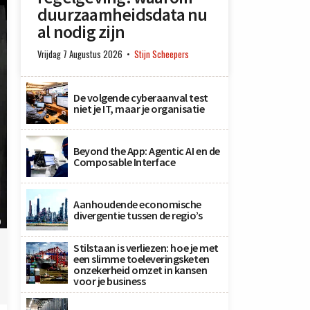
duurzaamheidsdata nu
al nodig zijn
Vrijdag 7 Augustus 2026
Stijn Scheepers
De volgende cyberaanval test
niet je IT, maar je organisatie
Beyond the App: Agentic AI en de
Composable Interface
Aanhoudende economische
divergentie tussen de regio’s
)
Stilstaan is verliezen: hoe je met
een slimme toeleveringsketen
onzekerheid omzet in kansen
voor je business