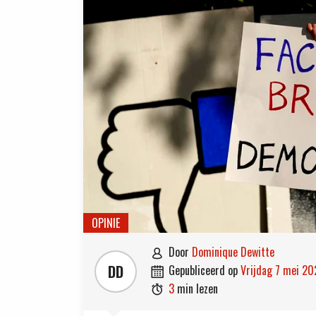
OPINIE
door
Dominique Dewitte

DD
gepubliceerd op
vrijdag 7 mei 20

3
min lezen
