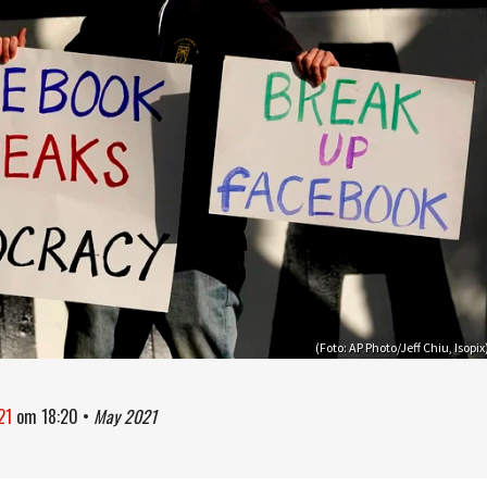
(Foto: AP Photo/Jeff Chiu, Isopix
21
om
18:20
•
May 2021