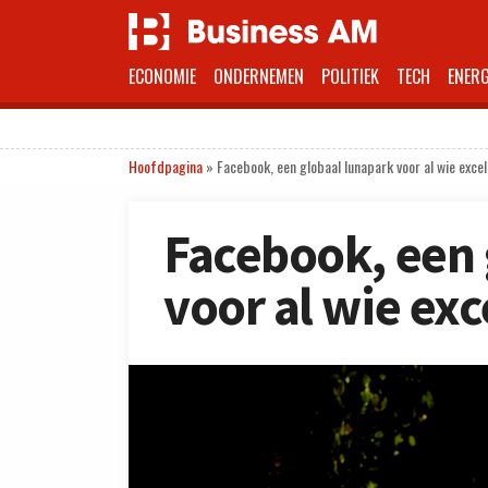
ECONOMIE
ONDERNEMEN
POLITIEK
TECH
ENERG
Hoofdpagina
»
Facebook, een globaal lunapark voor al wie excell
Facebook, een 
voor al wie exce