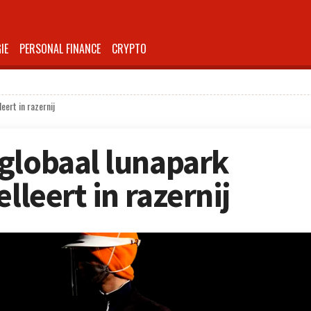
IE
PERSONAL FINANCE
CRYPTO
eert in razernij
globaal lunapark
lleert in razernij