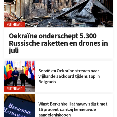
BUITENLAND
Oekraïne onderschept 5.300
Russische raketten en drones in
juli
Servië en Oekraïne streven naar
vrijhandelsakkoord tijdens top in
Belgrado
BUITENLAND
Winst Berkshire Hathaway stijgt met
16 procent dankzij hernieuwde
aandeleninkopen