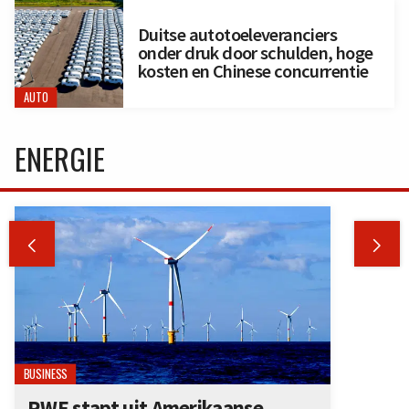
Duitse autotoeleveranciers
onder druk door schulden, hoge
kosten en Chinese concurrentie
AUTO
ENERGIE


BUSINESS
RWE stapt uit Amerikaanse