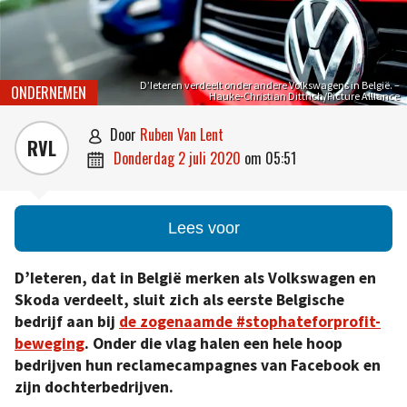
D’Ieteren verdeelt onder andere Volkswagens in België. –
ONDERNEMEN
Hauke-Christian Dittrich/Picture Alliance
door
Ruben Van Lent

RVL
donderdag 2 juli 2020
om
05:51

Lees voor
D’Ieteren, dat in België merken als Volkswagen en
Skoda verdeelt, sluit zich als eerste Belgische
bedrijf aan bij
de zogenaamde #stophateforprofit-
beweging
. Onder die vlag halen een hele hoop
bedrijven hun reclamecampagnes van Facebook en
zijn dochterbedrijven.