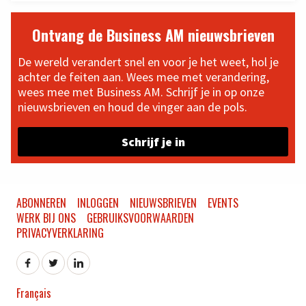
Ontvang de Business AM nieuwsbrieven
De wereld verandert snel en voor je het weet, hol je
achter de feiten aan. Wees mee met verandering,
wees mee met Business AM. Schrijf je in op onze
nieuwsbrieven en houd de vinger aan de pols.
Schrijf je in
ABONNEREN
INLOGGEN
NIEUWSBRIEVEN
EVENTS
WERK BIJ ONS
GEBRUIKSVOORWAARDEN
PRIVACYVERKLARING
Français