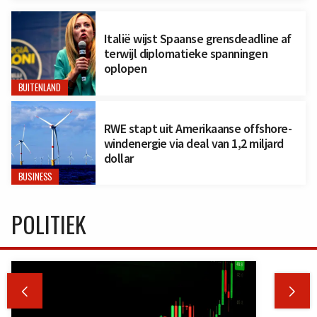
Italië wijst Spaanse grensdeadline af
terwijl diplomatieke spanningen
oplopen
BUITENLAND
RWE stapt uit Amerikaanse offshore-
windenergie via deal van 1,2 miljard
dollar
BUSINESS
POLITIEK

