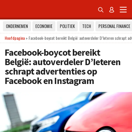


ONDERNEMEN
ECONOMIE
POLITIEK
TECH
PERSONAL FINANCE
Hoofdpagina
»
Facebook-boycot bereikt België: autoverdeler D’Ieteren schrapt a
Facebook-boycot bereikt
België: autoverdeler D’Ieteren
schrapt advertenties op
Facebook en Instagram