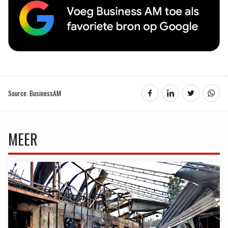
Source: BusinessAM
MEER