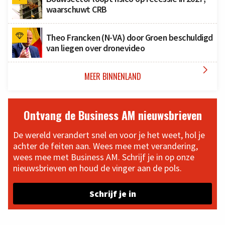
waarschuwt CRB
Theo Francken (N-VA) door Groen beschuldigd
van liegen over dronevideo

MEER BINNENLAND
Ontvang de Business AM nieuwsbrieven
De wereld verandert snel en voor je het weet, hol je
achter de feiten aan. Wees mee met verandering,
wees mee met Business AM. Schrijf je in op onze
nieuwsbrieven en houd de vinger aan de pols.
Schrijf je in