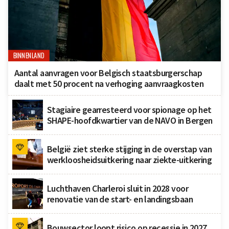
BINNENLAND
Aantal aanvragen voor Belgisch staatsburgerschap
daalt met 50 procent na verhoging aanvraagkosten
Stagiaire gearresteerd voor spionage op het
SHAPE-hoofdkwartier van de NAVO in Bergen
België ziet sterke stijging in de overstap van
werkloosheidsuitkering naar ziekte-uitkering
Luchthaven Charleroi sluit in 2028 voor
renovatie van de start- en landingsbaan
Bouwsector loopt risico op recessie in 2027,