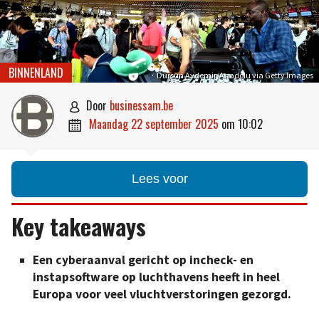
BINNENLAND
Dursun Aydemir/Anadolu via Getty Images
door
businessam.be

maandag 22 september 2025
om
10:02

Lees voor
Key takeaways
Een cyberaanval gericht op incheck- en
instapsoftware op luchthavens heeft in heel
Europa voor veel vluchtverstoringen gezorgd.