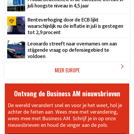
juli hoogste niveau in 4,5 jaar
Renteverhoging door de ECB lijkt
waarschijnlijk nu de inflatie in juli is gestegen
tot 2,9 procent
Leonardo streeft naar overnames om aan
stijgende vraag op defensiegebied te
voldoen

MEER EUROPE
Ontvang de Business AM nieuwsbrieven
De wereld verandert snel en voor je het weet, hol je
achter de feiten aan. Wees mee met verandering,
wees mee met Business AM. Schrijf je in op onze
nieuwsbrieven en houd de vinger aan de pols.