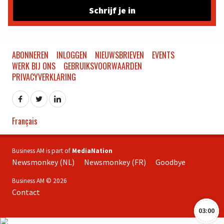
Schrijf je in
ABONNEREN
INLOGGEN
NIEUWSBRIEVEN
EVENTS
WERK BIJ ONS
GEBRUIKSVOORWAARDEN
PRIVACYVERKLARING
Français
Business AM is part of
MediaNation
Newsmonkey (NL)
Newsmonkey (FR)
Goodbye
Business AM © 2026
Contact
03:00