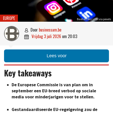
EUROPE
Bastian Riccardi via pexels
door
businessam.be

vrijdag 3 juli 2026
om
20:03

Lees voor
Key takeaways
De Europese Commissie is van plan om in
september een EU-breed verbod op sociale
media voor minderjarigen voor te stellen.
Gestandaardiseerde EU-regelgeving zou de