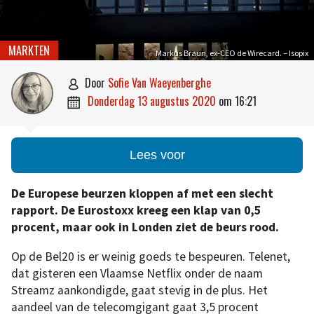
MARKTEN
Markus Braun, ex-CEO de Wirecard. – Isopix
door
Sofie Van Waeyenberghe

donderdag 13 augustus 2020
om
16:21

Lees voor
De Europese beurzen kloppen af met een slecht
rapport. De Eurostoxx kreeg een klap van 0,5
procent, maar ook in Londen ziet de beurs rood.
Op de Bel20 is er weinig goeds te bespeuren. Telenet,
dat gisteren een Vlaamse Netflix onder de naam
Streamz aankondigde, gaat stevig in de plus. Het
aandeel van de telecomgigant gaat 3,5 procent