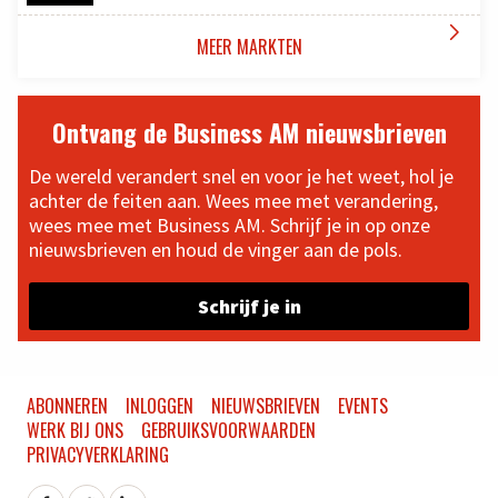

MEER MARKTEN
Ontvang de Business AM nieuwsbrieven
De wereld verandert snel en voor je het weet, hol je
achter de feiten aan. Wees mee met verandering,
wees mee met Business AM. Schrijf je in op onze
nieuwsbrieven en houd de vinger aan de pols.
Schrijf je in
ABONNEREN
INLOGGEN
NIEUWSBRIEVEN
EVENTS
WERK BIJ ONS
GEBRUIKSVOORWAARDEN
PRIVACYVERKLARING