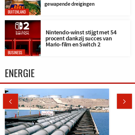
gewapende dreigingen
BUITENLAND
Nintendo-winst stijgt met 54
procent dankzij succes van
Mario-film en Switch 2
BUSINESS
ENERGIE

