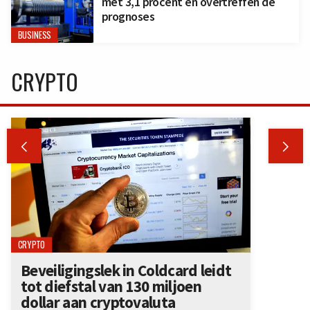
met 3,1 procent en overtreffen de
prognoses
BUSINESS
CRYPTO


CRYPTO
Beveiligingslek in Coldcard leidt
tot diefstal van 130 miljoen
dollar aan cryptovaluta