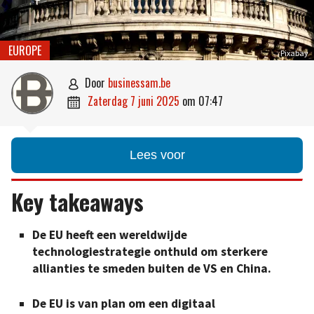
EUROPE
Pixabay
door
businessam.be

zaterdag 7 juni 2025
om
07:47

Lees voor
Key takeaways
De EU heeft een wereldwijde
technologiestrategie onthuld om sterkere
allianties te smeden buiten de VS en China.
De EU is van plan om een digitaal