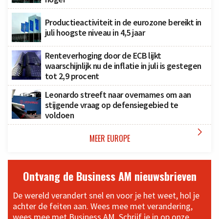
Productieactiviteit in de eurozone bereikt in
juli hoogste niveau in 4,5 jaar
Renteverhoging door de ECB lijkt
waarschijnlijk nu de inflatie in juli is gestegen
tot 2,9 procent
Leonardo streeft naar overnames om aan
stijgende vraag op defensiegebied te
voldoen

MEER EUROPE
Ontvang de Business AM nieuwsbrieven
De wereld verandert snel en voor je het weet, hol je
achter de feiten aan. Wees mee met verandering,
wees mee met Business AM. Schrijf je in op onze