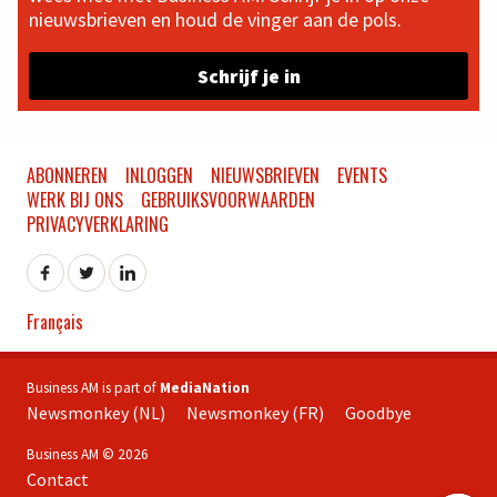
nieuwsbrieven en houd de vinger aan de pols.
Schrijf je in
ABONNEREN
INLOGGEN
NIEUWSBRIEVEN
EVENTS
WERK BIJ ONS
GEBRUIKSVOORWAARDEN
PRIVACYVERKLARING
Français
Business AM is part of
MediaNation
Newsmonkey (NL)
Newsmonkey (FR)
Goodbye
Business AM © 2026
Contact