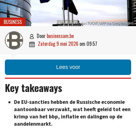
BUSINESS
(Photo by Nicolas TUCAT / AFP via Getty Images)
door
businessam.be

zaterdag 9 mei 2026
om
09:57

Lees voor
Key takeaways
De EU-sancties hebben de Russische economie
aantoonbaar verzwakt, wat heeft geleid tot een
krimp van het bbp, inflatie en dalingen op de
aandelenmarkt.