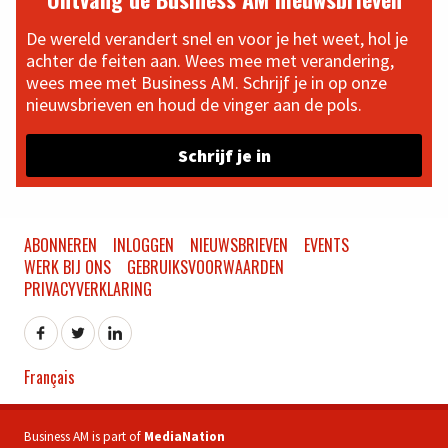
De wereld verandert snel en voor je het weet, hol je
achter de feiten aan. Wees mee met verandering,
wees mee met Business AM. Schrijf je in op onze
nieuwsbrieven en houd de vinger aan de pols.
Schrijf je in
ABONNEREN
INLOGGEN
NIEUWSBRIEVEN
EVENTS
WERK BIJ ONS
GEBRUIKSVOORWAARDEN
PRIVACYVERKLARING
Français
Business AM is part of
MediaNation