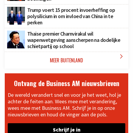
Trump voert 15 procent invoerheffing op
polysilicium in om invloed van China in te
perken
Thaise premier Charnvirakul wil
wapenwetgeving aanscherpen na dodelijke
schietpartij op school

MEER BUITENLAND
Ontvang de Business AM nieuwsbrieven
De wereld verandert snel en voor je het weet, hol je
achter de feiten aan. Wees mee met verandering,
wees mee met Business AM. Schrijf je in op onze
nieuwsbrieven en houd de vinger aan de pols.
Schrijf je in