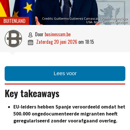
Credits: Guillermo Gutierrez Carrascal / SOPA Images/Sipa
BUITENLAND
USA- bron: Content Curation
door
businessam.be

zaterdag 20 juni 2026
om
18:15

Lees voor
Key takeaways
EU-leiders hebben Spanje veroordeeld omdat het
500.000 ongedocumenteerde migranten heeft
geregulariseerd zonder voorafgaand overleg.