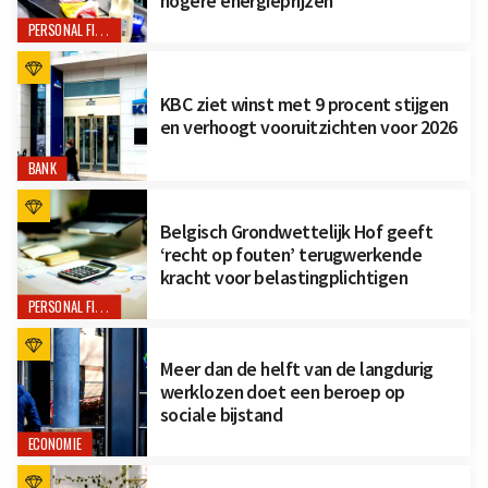
hogere energieprijzen
PERSONAL FINANCE
KBC ziet winst met 9 procent stijgen
en verhoogt vooruitzichten voor 2026
BANK
Belgisch Grondwettelijk Hof geeft
‘recht op fouten’ terugwerkende
kracht voor belastingplichtigen
PERSONAL FINANCE
Meer dan de helft van de langdurig
werklozen doet een beroep op
sociale bijstand
ECONOMIE