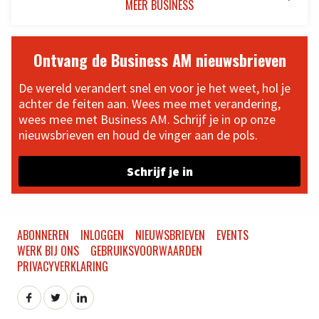
MEER BUSINESS
Ontvang de Business AM nieuwsbrieven
De wereld verandert snel en voor je het weet, hol je
achter de feiten aan. Wees mee met verandering,
wees mee met Business AM. Schrijf je in op onze
nieuwsbrieven en houd de vinger aan de pols.
Schrijf je in
ABONNEREN
INLOGGEN
NIEUWSBRIEVEN
EVENTS
WERK BIJ ONS
GEBRUIKSVOORWAARDEN
PRIVACYVERKLARING