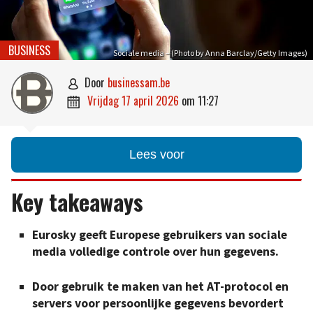
BUSINESS
Sociale media – (Photo by Anna Barclay/Getty Images)
door
businessam.be

vrijdag 17 april 2026
om
11:27

Lees voor
Key takeaways
Eurosky geeft Europese gebruikers van sociale
media volledige controle over hun gegevens.
Door gebruik te maken van het AT-protocol en
servers voor persoonlijke gegevens bevordert