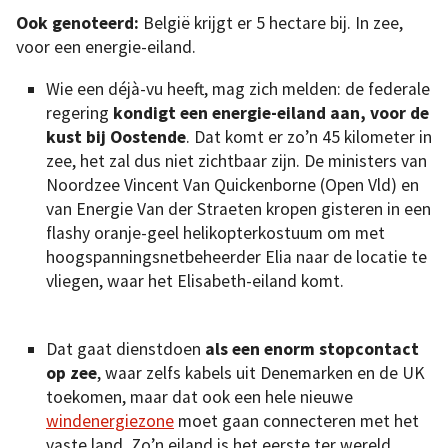
Ook genoteerd:
België krijgt er 5 hectare bij. In zee,
voor een energie-eiland.
Wie een déjà-vu heeft, mag zich melden: de federale
regering
kondigt een energie-eiland aan, voor de
kust bij Oostende
. Dat komt er zo’n 45 kilometer in
zee, het zal dus niet zichtbaar zijn. De ministers van
Noordzee Vincent Van Quickenborne (Open Vld) en
van Energie Van der Straeten kropen gisteren in een
flashy oranje-geel helikopterkostuum om met
hoogspanningsnetbeheerder Elia naar de locatie te
vliegen, waar het Elisabeth-eiland komt.
Dat gaat dienstdoen
als een enorm stopcontact
op zee
, waar zelfs kabels uit Denemarken en de UK
toekomen, maar dat ook een hele nieuwe
windenergiezone
moet gaan connecteren met het
vaste land. Zo’n eiland is het eerste ter wereld,