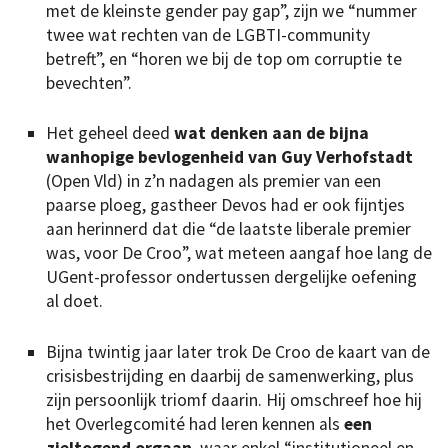
met de kleinste gender pay gap”, zijn we “nummer
twee wat rechten van de LGBTI-community
betreft”, en “horen we bij de top om corruptie te
bevechten”.
Het geheel deed
wat denken aan de bijna
wanhopige bevlogenheid van Guy Verhofstadt
(Open Vld) in z’n nadagen als premier van een
paarse ploeg, gastheer Devos had er ook fijntjes
aan herinnerd dat die “de laatste liberale premier
was, voor De Croo”, wat meteen aangaf hoe lang de
UGent-professor ondertussen dergelijke oefening
al doet.
Bijna twintig jaar later trok De Croo de kaart van de
crisisbestrijding en daarbij de samenwerking, plus
zijn persoonlijk triomf daarin. Hij omschreef hoe hij
het Overlegcomité had leren kennen als
een
zieltogend orgaan
, waar enkel “institutioneel en