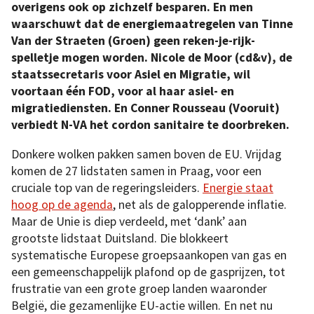
overigens ook op zichzelf besparen. En men
waarschuwt dat de energiemaatregelen van Tinne
Van der Straeten (Groen) geen reken-je-rijk-
spelletje mogen worden. Nicole de Moor (cd&v), de
staatssecretaris voor Asiel en Migratie, wil
voortaan één FOD, voor al haar asiel- en
migratiediensten. En Conner Rousseau (Vooruit)
verbiedt N-VA het cordon sanitaire te doorbreken.
Donkere wolken pakken samen boven de EU. Vrijdag
komen de 27 lidstaten samen in Praag, voor een
cruciale top van de regeringsleiders.
Energie staat
hoog op de agenda
, net als de galopperende inflatie.
Maar de Unie is diep verdeeld, met ‘dank’ aan
grootste lidstaat Duitsland. Die blokkeert
systematische Europese groepsaankopen van gas en
een gemeenschappelijk plafond op de gasprijzen, tot
frustratie van een grote groep landen waaronder
België, die gezamenlijke EU-actie willen. En net nu