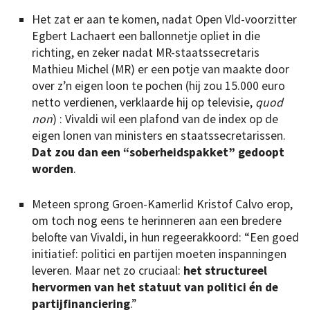
Het zat er aan te komen, nadat Open Vld-voorzitter
Egbert Lachaert een ballonnetje opliet in die
richting, en zeker nadat MR-staatssecretaris
Mathieu Michel (MR) er een potje van maakte door
over z’n eigen loon te pochen (hij zou 15.000 euro
netto verdienen, verklaarde hij op televisie,
quod
non
) : Vivaldi wil een plafond van de index op de
eigen lonen van ministers en staatssecretarissen.
Dat zou dan een “soberheidspakket” gedoopt
worden
.
Meteen sprong Groen-Kamerlid Kristof Calvo erop,
om toch nog eens te herinneren aan een bredere
belofte van Vivaldi, in hun regeerakkoord: “Een goed
initiatief: politici en partijen moeten inspanningen
leveren. Maar net zo cruciaal:
het structureel
hervormen van het statuut van politici én de
partijfinanciering
.”