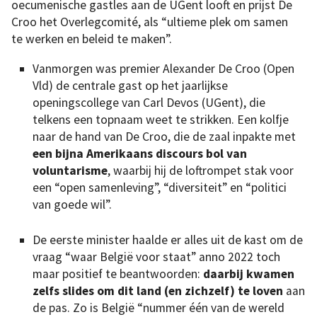
oecumenische gastles aan de UGent looft en prijst De
Croo het Overlegcomité, als “ultieme plek om samen
te werken en beleid te maken”.
Vanmorgen was premier Alexander De Croo (Open
Vld) de centrale gast op het jaarlijkse
openingscollege van Carl Devos (UGent), die
telkens een topnaam weet te strikken. Een kolfje
naar de hand van De Croo, die de zaal inpakte met
een bijna Amerikaans discours bol van
voluntarisme
, waarbij hij de loftrompet stak voor
een “open samenleving”, “diversiteit” en “politici
van goede wil”.
De eerste minister haalde er alles uit de kast om de
vraag “waar België voor staat” anno 2022 toch
maar positief te beantwoorden:
daarbij kwamen
zelfs slides om dit land (en zichzelf) te loven
aan
de pas. Zo is België “nummer één van de wereld