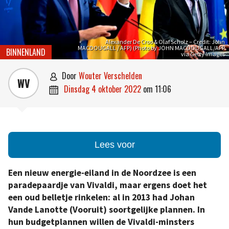
Alexander De Croo & Olaf Scholz – Credit: John
MACDOUGALL / AFP) (Photo by JOHN MACDOUGALL/AFP
BINNENLAND
via Getty Images
door
Wouter Verschelden

WV
dinsdag 4 oktober 2022
om
11:06

Lees voor
Een nieuw energie-eiland in de Noordzee is een
paradepaardje van Vivaldi, maar ergens doet het
een oud belletje rinkelen: al in 2013 had Johan
Vande Lanotte (Vooruit) soortgelijke plannen. In
hun budgetplannen willen de Vivaldi-minsters