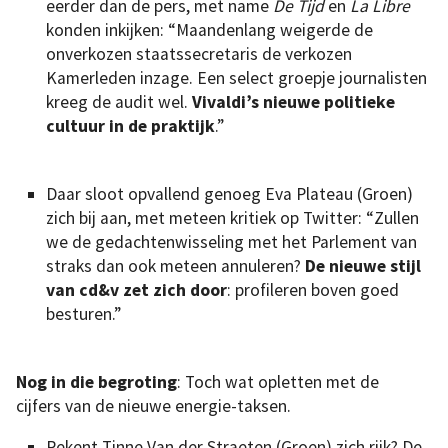
eerder dan de pers, met name
De Tijd
en
La Libre
konden inkijken: “Maandenlang weigerde de
onverkozen staatssecretaris de verkozen
Kamerleden inzage. Een select groepje journalisten
kreeg de audit wel.
Vivaldi’s nieuwe politieke
cultuur in de praktijk
.”
Daar sloot opvallend genoeg Eva Plateau (Groen)
zich bij aan, met meteen kritiek op Twitter: “Zullen
we de gedachtenwisseling met het Parlement van
straks dan ook meteen annuleren?
De nieuwe stijl
van cd&v zet zich door
: profileren boven goed
besturen.”
Nog in die begroting
: Toch wat opletten met de
cijfers van de nieuwe energie-taksen.
Rekent Tinne Van der Straeten (Groen) zich rijk? De