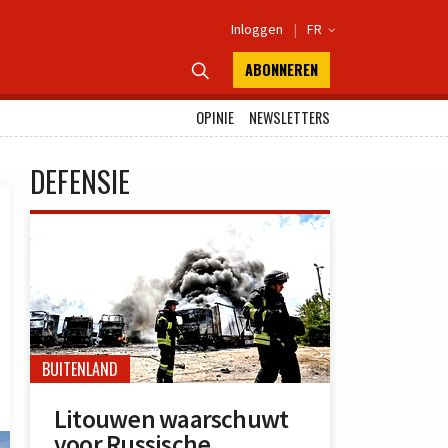
Inloggen
|
FR

ABONNEREN

OPINIE
NEWSLETTERS
DEFENSIE
BUITENLAND
Litouwen waarschuwt
voor Russische