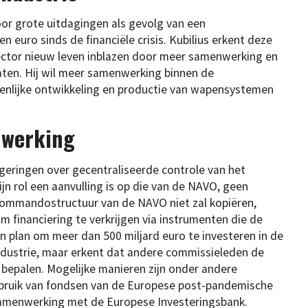
oor grote uitdagingen als gevolg van een
n euro sinds de financiële crisis. Kubilius erkent deze
ector nieuw leven inblazen door meer samenwerking en
ten. Hij wil meer samenwerking binnen de
nlijke ontwikkeling en productie van wapensystemen
nwerking
ringen over gecentraliseerde controle van het
ijn rol een aanvulling is op die van de NAVO, geen
commandostructuur van de NAVO niet zal kopiëren,
m financiering te verkrijgen via instrumenten die de
van plan om meer dan 500 miljard euro te investeren in de
ndustrie, maar erkent dat andere commissieleden de
 bepalen. Mogelijke manieren zijn onder andere
ebruik van fondsen van de Europese post-pandemische
n samenwerking met de Europese Investeringsbank.