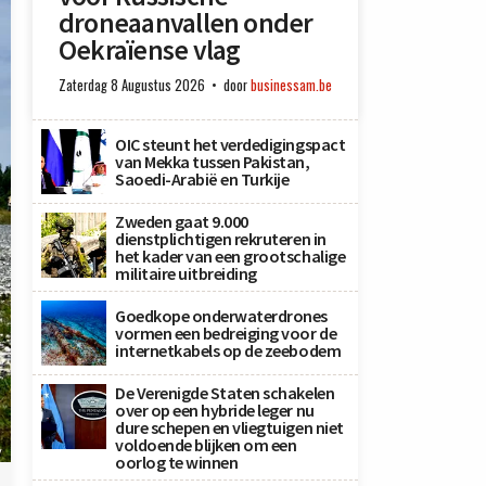
droneaanvallen onder
Oekraïense vlag
Zaterdag 8 Augustus 2026
door
businessam.be
OIC steunt het verdedigingspact
van Mekka tussen Pakistan,
Saoedi-Arabië en Turkije
Zweden gaat 9.000
dienstplichtigen rekruteren in
het kader van een grootschalige
militaire uitbreiding
Goedkope onderwaterdrones
vormen een bedreiging voor de
internetkabels op de zeebodem
De Verenigde Staten schakelen
over op een hybride leger nu
dure schepen en vliegtuigen niet
voldoende blijken om een
y
oorlog te winnen