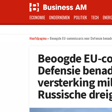
ECONOMIE
ONDERNEMEN
POLITIEK
TECH
ENERG
Hoofdpagina
»
Beoogde EU-commissaris voor Defensie benadrukt
Beoogde EU-co
Defensie benad
versterking mil
Russische drei