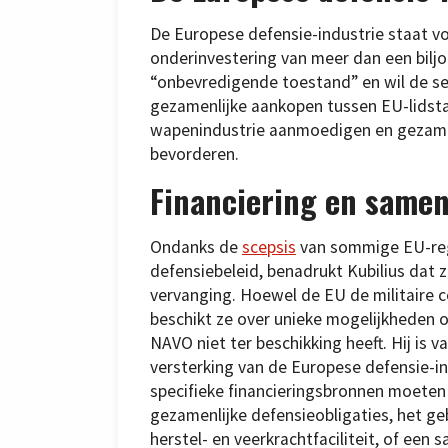
De Europese defensie-industrie staat v
onderinvestering van meer dan een biljoe
“onbevredigende toestand” en wil de s
gezamenlijke aankopen tussen EU-lidsta
wapenindustrie aanmoedigen en gezame
bevorderen.
Financiering en same
Ondanks de
scepsis
van sommige EU-rege
defensiebeleid, benadrukt Kubilius dat z
vervanging. Hoewel de EU de militaire 
beschikt ze over unieke mogelijkheden o
NAVO niet ter beschikking heeft. Hij is 
versterking van de Europese defensie-i
specifieke financieringsbronnen moeten
gezamenlijke defensieobligaties, het g
herstel- en veerkrachtfaciliteit, of ee