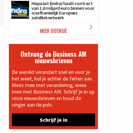
Hispasat (Indra) haalt contract
van 1,6 miljard euro binnen voor
onafhankelijk Europees
satellietnetwerk

MEER DEFENSIE
Ontvang de Business AM
nieuwsbrieven
De wereld verandert snel en voor je
het weet, hol je achter de feiten aan.
Wees mee met verandering, wees
mee met Business AM. Schrijf je in op
onze nieuwsbrieven en houd de
vinger aan de pols.
Schrijf je in