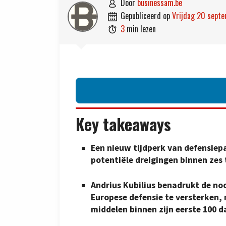
door
businessam.be

gepubliceerd op
vrijdag 20 sep

3
min lezen

Key takeaways
Een nieuw tijdperk van defensiep
potentiële dreigingen binnen zes 
Andrius Kubilius benadrukt de no
Europese defensie te versterken, 
middelen binnen zijn eerste 100 d