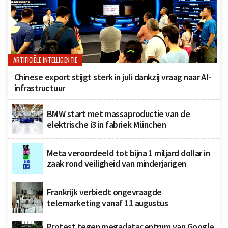
ARTIFICIËLE INTELLIGENTIE
Chinese export stijgt sterk in juli dankzij vraag naar AI-
infrastructuur
BMW start met massaproductie van de
elektrische i3 in fabriek München
Meta veroordeeld tot bijna 1 miljard dollar in
zaak rond veiligheid van minderjarigen
Frankrijk verbiedt ongevraagde
telemarketing vanaf 11 augustus
Protest tegen megadatacentrum van Google