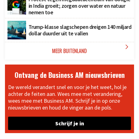
in India groeit; zorgen over water en natuur
nemen toe
Trump-klasse slagschepen dreigen 140 miljard
dollar duurder uit te vallen

MEER BUITENLAND
Ontvang de Business AM nieuwsbrieven
De wereld verandert snel en voor je het weet, hol je
achter de feiten aan. Wees mee met verandering,
wees mee met Business AM. Schrijf je in op onze
nieuwsbrieven en houd de vinger aan de pols.
Schrijf je in