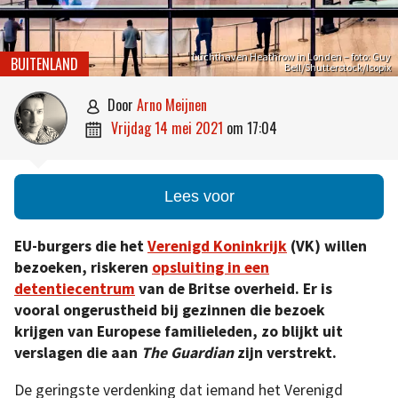
Luchthaven Heathrow in Londen – foto: Guy
BUITENLAND
Bell/Shutterstock/Isopix
door
Arno Meijnen

vrijdag 14 mei 2021
om
17:04

Lees voor
EU-burgers die het
Verenigd Koninkrijk
(VK) willen
bezoeken, riskeren
opsluiting in een
detentiecentrum
van de Britse overheid. Er is
vooral ongerustheid bij gezinnen die bezoek
krijgen van Europese familieleden, zo blijkt uit
verslagen die aan
The Guardian
zijn verstrekt.
De geringste verdenking dat iemand het Verenigd