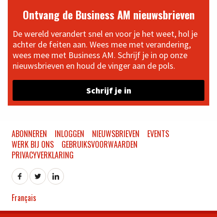
Ontvang de Business AM nieuwsbrieven
De wereld verandert snel en voor je het weet, hol je
achter de feiten aan. Wees mee met verandering,
wees mee met Business AM. Schrijf je in op onze
nieuwsbrieven en houd de vinger aan de pols.
Schrijf je in
ABONNEREN
INLOGGEN
NIEUWSBRIEVEN
EVENTS
WERK BIJ ONS
GEBRUIKSVOORWAARDEN
PRIVACYVERKLARING
Français