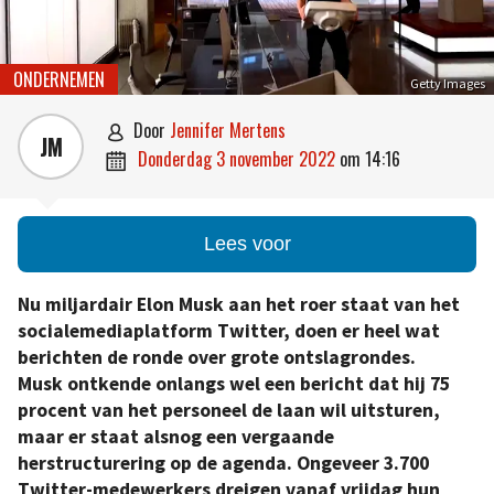
ONDERNEMEN
Getty Images
door
Jennifer Mertens

JM
donderdag 3 november 2022
om
14:16

Lees voor
Nu miljardair Elon Musk aan het roer staat van het
socialemediaplatform Twitter, doen er heel wat
berichten de ronde over grote ontslagrondes.
Musk ontkende onlangs wel een bericht dat hij 75
procent van het personeel de laan wil uitsturen,
maar er staat alsnog een vergaande
herstructurering op de agenda. Ongeveer 3.700
Twitter-medewerkers dreigen vanaf vrijdag hun