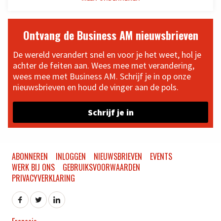
Ontvang de Business AM nieuwsbrieven
De wereld verandert snel en voor je het weet, hol je
achter de feiten aan. Wees mee met verandering,
wees mee met Business AM. Schrijf je in op onze
nieuwsbrieven en houd de vinger aan de pols.
Schrijf je in
ABONNEREN
INLOGGEN
NIEUWSBRIEVEN
EVENTS
WERK BIJ ONS
GEBRUIKSVOORWAARDEN
PRIVACYVERKLARING