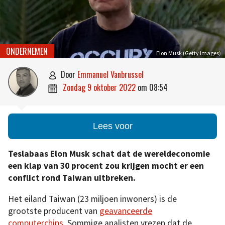
ONDERNEMEN
Elon Musk (Getty Images)
door
Emmanuel Vanbrussel

zondag 9 oktober 2022
om
08:54

Lees voor
Teslabaas Elon Musk schat dat de wereldeconomie
een klap van 30 procent zou krijgen mocht er een
conflict rond Taiwan uitbreken.
Het eiland Taiwan (23 miljoen inwoners) is de
grootste producent van
geavanceerde
computerchips
. Sommige analisten vrezen dat de