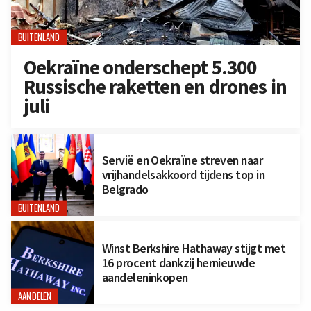
BUITENLAND
Oekraïne onderschept 5.300
Russische raketten en drones in
juli
Servië en Oekraïne streven naar
vrijhandelsakkoord tijdens top in
Belgrado
BUITENLAND
Winst Berkshire Hathaway stijgt met
16 procent dankzij hernieuwde
aandeleninkopen
AANDELEN