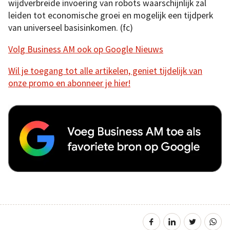
wijdverbreide invoering van robots waarschijnlijk zal
leiden tot economische groei en mogelijk een tijdperk
van universeel basisinkomen. (fc)
Volg Business AM ook op Google Nieuws
Wil je toegang tot alle artikelen, geniet tijdelijk van
onze promo en abonneer je hier!