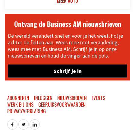
MEER AUTO
Ontvang de Business AM nieuwsbrieven
De wereld verandert snel en voor je het weet, hol je
achter de feiten aan. Wees mee met verandering,
wees mee met Business AM. Schrijf je in op onze
nieuwsbrieven en houd de vinger aan de pols.
Schrijf je in
ABONNEREN
INLOGGEN
NIEUWSBRIEVEN
EVENTS
WERK BIJ ONS
GEBRUIKSVOORWAARDEN
PRIVACYVERKLARING