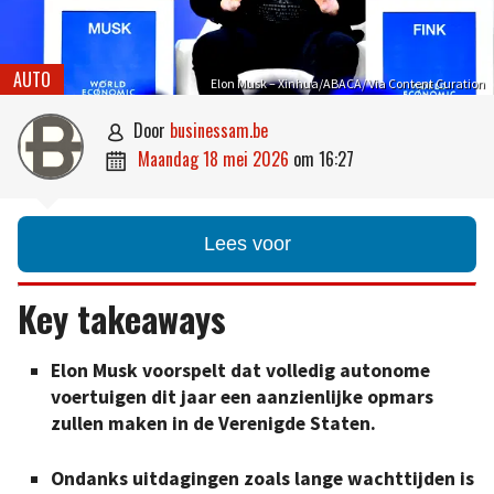
AUTO
Elon Musk – Xinhua/ABACA/ Via Content Curation
door
businessam.be

maandag 18 mei 2026
om
16:27

Lees voor
Key takeaways
Elon Musk voorspelt dat volledig autonome
voertuigen dit jaar een aanzienlijke opmars
zullen maken in de Verenigde Staten.
Ondanks uitdagingen zoals lange wachttijden is