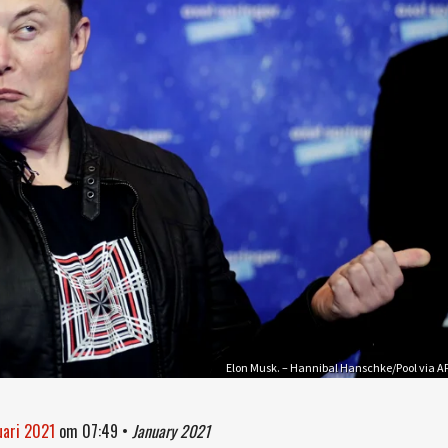
Elon Musk. – Hannibal Hanschke/Pool via A
uari 2021
om
07:49
•
January 2021