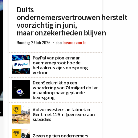
Duits
ondernemersvertrouwen herstelt
voorzichtig in juni,
maar onzekerheden blijven
Maandag 27 Juli 2026
door
businessam.be
PayPal van pionier naar
overnameprooi: hoe de
betaalreus zijn voorsprong
verloor
DeepSeek mikt op een
waardering van 74 miljard dollar
in aanloop naar geplande
beursgang
Volvo investeert in fabriek in
P
Gent met 119 miljoen euro aan
subsidies
Zeven op tien ondernemers