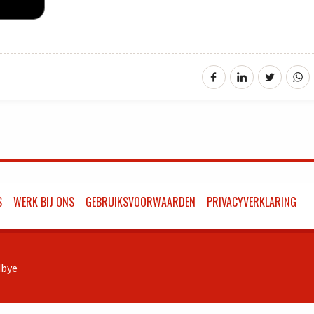
S
WERK BIJ ONS
GEBRUIKSVOORWAARDEN
PRIVACYVERKLARING
bye