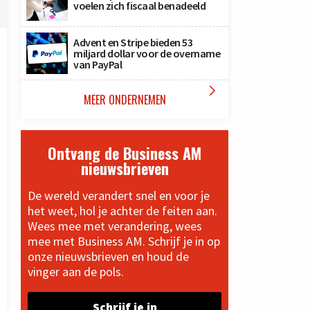
voelen zich fiscaal benadeeld
Advent en Stripe bieden 53
miljard dollar voor de overname
van PayPal

MEER ONDERNEMEN
Ontvang de Business AM
nieuwsbrieven
De wereld verandert snel en voor je
het weet, hol je achter de feiten aan.
Wees mee met verandering, wees
mee met Business AM. Schrijf je in op
onze nieuwsbrieven en houd de
vinger aan de pols.
Schrijf je in