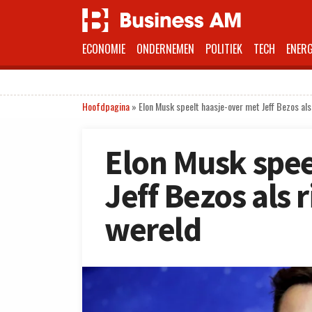
ECONOMIE
ONDERNEMEN
POLITIEK
TECH
ENERG
Hoofdpagina
»
Elon Musk speelt haasje-over met Jeff Bezos als
Elon Musk spee
Jeff Bezos als 
wereld