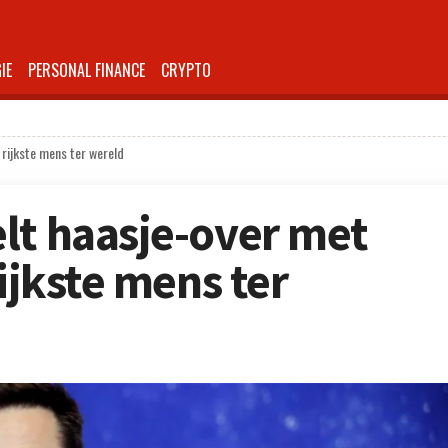
IE
PERSONAL FINANCE
CRYPTO
 rijkste mens ter wereld
lt haasje-over met
rijkste mens ter