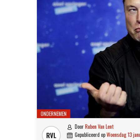
ONDERNEMEN
door
Ruben Van Lent

RVL
gepubliceerd op
woensdag 13 jan
