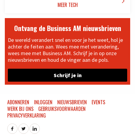

MEER TECH
Ontvang de Business AM nieuwsbrieven
De wereld verandert snel en voor je het weet, hol je
achter de feiten aan. Wees mee met verandering,
wees mee met Business AM. Schrijf je in op onze
nieuwsbrieven en houd de vinger aan de pols.
Schrijf je in
ABONNEREN
INLOGGEN
NIEUWSBRIEVEN
EVENTS
WERK BIJ ONS
GEBRUIKSVOORWAARDEN
PRIVACYVERKLARING