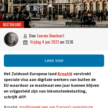
BUITENLAND
Zagreb stadscentrum – (Foto: Kristijan Arsov via Unsplash)
door
Laurens Bouckaert

vrijdag 4 juni 2021
om
13:36

Lees voor
Het Zuidoost-Europese land
Kroatië
verstrekt
speciale visa aan digitale werkers van buiten de
EU waardoor ze maximaal een jaar kunnen blijven
en vrijgesteld zijn van inkomstenbelasting,
schrijft
AFP
.
Kroatië,
traditioneel een van Europa’s populairste