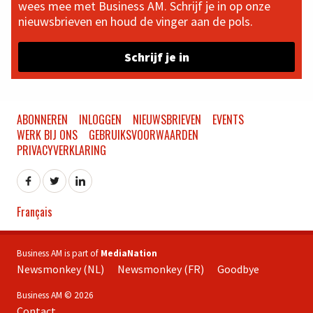
wees mee met Business AM. Schrijf je in op onze
nieuwsbrieven en houd de vinger aan de pols.
Schrijf je in
ABONNEREN
INLOGGEN
NIEUWSBRIEVEN
EVENTS
WERK BIJ ONS
GEBRUIKSVOORWAARDEN
PRIVACYVERKLARING
Français
Business AM is part of
MediaNation
Newsmonkey (NL)
Newsmonkey (FR)
Goodbye
Business AM © 2026
Contact