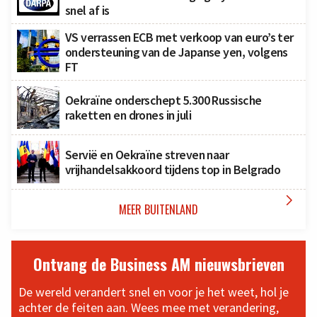
snel af is
VS verrassen ECB met verkoop van euro’s ter
ondersteuning van de Japanse yen, volgens
FT
Oekraïne onderschept 5.300 Russische
raketten en drones in juli
Servië en Oekraïne streven naar
vrijhandelsakkoord tijdens top in Belgrado

MEER BUITENLAND
Ontvang de Business AM nieuwsbrieven
De wereld verandert snel en voor je het weet, hol je
achter de feiten aan. Wees mee met verandering,