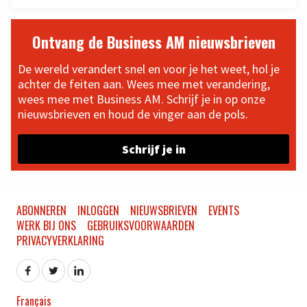
Ontvang de Business AM nieuwsbrieven
De wereld verandert snel en voor je het weet, hol je
achter de feiten aan. Wees mee met verandering,
wees mee met Business AM. Schrijf je in op onze
nieuwsbrieven en houd de vinger aan de pols.
Schrijf je in
ABONNEREN
INLOGGEN
NIEUWSBRIEVEN
EVENTS
WERK BIJ ONS
GEBRUIKSVOORWAARDEN
PRIVACYVERKLARING
Français