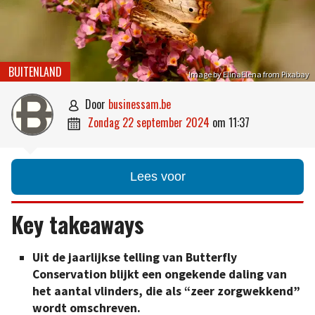
BUITENLAND
Image by ElinaElena from Pixabay
door
businessam.be

zondag 22 september 2024
om
11:37

Lees voor
Key takeaways
Uit de jaarlijkse telling van Butterfly
Conservation blijkt een ongekende daling van
het aantal vlinders, die als “zeer zorgwekkend”
wordt omschreven.