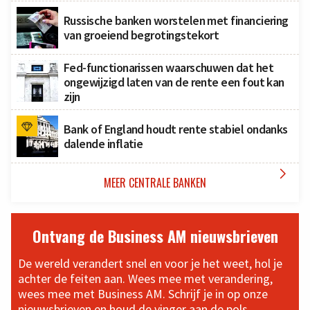
Russische banken worstelen met financiering
van groeiend begrotingstekort
Fed-functionarissen waarschuwen dat het
ongewijzigd laten van de rente een fout kan
zijn
Bank of England houdt rente stabiel ondanks
dalende inflatie

MEER CENTRALE BANKEN
Ontvang de Business AM nieuwsbrieven
De wereld verandert snel en voor je het weet, hol je
achter de feiten aan. Wees mee met verandering,
wees mee met Business AM. Schrijf je in op onze
nieuwsbrieven en houd de vinger aan de pols.