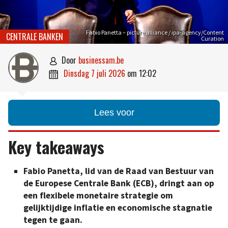
Fabio Panetta – picture alliance / ipa-agency/Content
CENTRALE BANKEN
Curation
door
businessam.be

dinsdag 7 juli 2026
om
12:02

Lees voor
Key takeaways
Fabio Panetta, lid van de Raad van Bestuur van
de Europese Centrale Bank (ECB), dringt aan op
een flexibele monetaire strategie om
gelijktijdige inflatie en economische stagnatie
tegen te gaan.