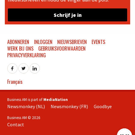
Schrijf je in
ABONNEREN
INLOGGEN
NIEUWSBRIEVEN
EVENTS
WERK BIJ ONS
GEBRUIKSVOORWAARDEN
PRIVACYVERKLARING
Français
Business AM is part of
MediaNation
Newsmonkey (NL)
Newsmonkey (FR)
Goodbye
Business AM © 2026
Contact