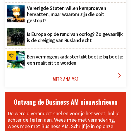
Verenigde Staten willen kernproeven
hervatten, maar waarom zijn die ooit
gestopt?
Is Europa op de rand van oorlog? Zo gevaarlijk
is de dreiging van Rusland echt
Een vermogenskadaster lijkt beetje bij beetje
een realiteit te worden

MEER ANALYSE
Ontvang de Business AM nieuwsbrieven
De wereld verandert snel en voor je het weet, hol je
achter de feiten aan. Wees mee met verandering,
wees mee met Business AM. Schrijf je in op onze