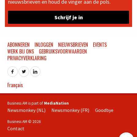
nieuwsbrieven en houd de vinger aan de pols.
Schrijf je in
ABONNEREN
INLOGGEN
NIEUWSBRIEVEN
EVENTS
WERK BIJ ONS
GEBRUIKSVOORWAARDEN
PRIVACYVERKLARING
Français
Business AM is part of
MediaNation
Newsmonkey (NL)
Newsmonkey (FR)
Goodbye
Business AM © 2026
Contact