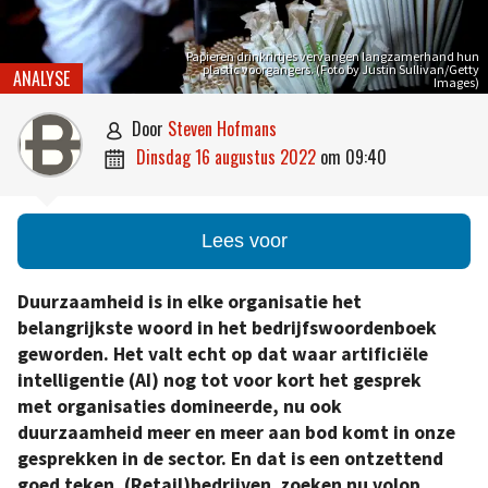
Papieren drinkrirtjes vervangen langzamerhand hun
plastic voorgangers. (Foto by Justin Sullivan/Getty
ANALYSE
Images)
door
Steven Hofmans

dinsdag 16 augustus 2022
om
09:40

Lees voor
Duurzaamheid is in elke organisatie het
belangrijkste woord in het bedrijfswoordenboek
geworden. Het valt echt op dat waar artificiële
intelligentie (AI) nog tot voor kort het gesprek
met organisaties domineerde, nu ook
duurzaamheid meer en meer aan bod komt in onze
gesprekken in de sector. En dat is een ontzettend
goed teken. (Retail)bedrijven zoeken nu volop