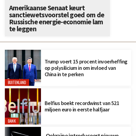
Amerikaanse Senaat keurt
sanctiewetsvoorstel goed om de
Russische energie-economie lam
te leggen
Trump voert 15 procent invoerheffing
op polysilicium in om invloed van
China in te perken
BUITENLAND
Belfius boekt recordwinst van 521
miljoen euro in eerste halfjaar
BANK
Oekraïne introduceert nieuwe,