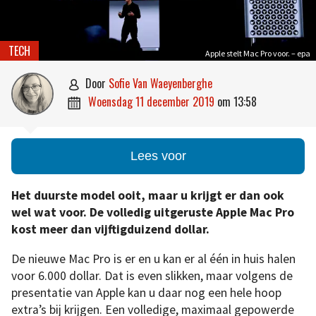
TECH
Apple stelt Mac Pro voor. – epa
door
Sofie Van Waeyenberghe

woensdag 11 december 2019
om
13:58

Lees voor
Het duurste model ooit, maar u krijgt er dan ook
wel wat voor. De volledig uitgeruste Apple Mac Pro
kost meer dan vijftigduizend dollar.
De nieuwe Mac Pro is er en u kan er al één in huis halen
voor 6.000 dollar. Dat is even slikken, maar volgens de
presentatie van Apple kan u daar nog een hele hoop
extra’s bij krijgen. Een volledige, maximaal gepowerde