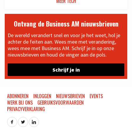
MEER TECH
Ontvang de Business AM nieuwsbrieven
De wereld verandert snel en voor je het weet, hol je
achter de feiten aan. Wees mee met verandering,
wees mee met Business AM. Schrijf je in op onze
nieuwsbrieven en houd de vinger aan de pols.
Schrijf je in
ABONNEREN
INLOGGEN
NIEUWSBRIEVEN
EVENTS
WERK BIJ ONS
GEBRUIKSVOORWAARDEN
PRIVACYVERKLARING