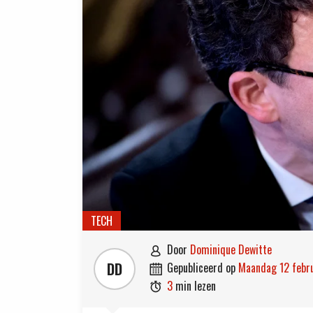
TECH
door
Dominique Dewitte

DD
gepubliceerd op
maandag 12 feb

3
min lezen
