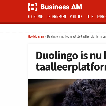
ECONOMIE
ONDERNEMEN
POLITIEK
TECH
ENERG
Hoofdpagina
»
Duolingo is nu het grootste taalleerplatform te
Duolingo is nu 
taalleerplatfo