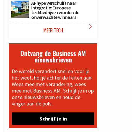
AI-hype verschuift naar
integratie: Europese
techbedrijven worden de
onverwachte winnaars

MEER TECH
Ontvang de Business AM
nieuwsbrieven
De wereld verandert snel en voor je
het weet, hol je achter de feiten aan.
Wees mee met verandering, wees
mee met Business AM. Schrijf je in op
onze nieuwsbrieven en houd de
vinger aan de pols.
Schrijf je in