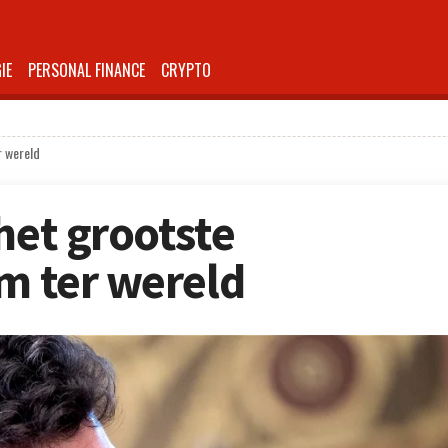
IE
PERSONAL FINANCE
CRYPTO
r wereld
het grootste
rm ter wereld