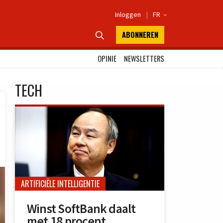
Inloggen
|
FR

ABONNEREN

OPINIE
NEWSLETTERS
TECH
ARTIFICIËLE INTELLIGENTIE
Winst SoftBank daalt
met 18 procent