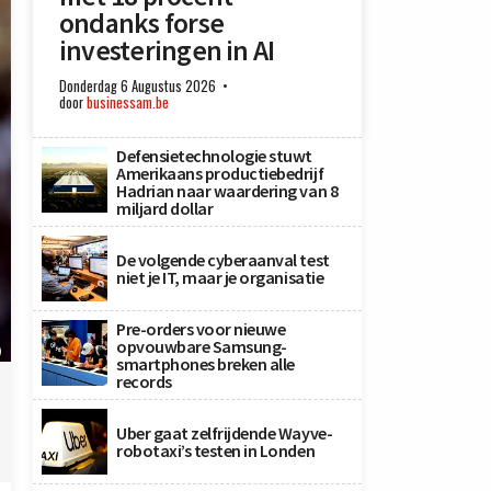
ondanks forse
investeringen in AI
Donderdag 6 Augustus 2026
door
businessam.be
Defensietechnologie stuwt
Amerikaans productiebedrijf
Hadrian naar waardering van 8
miljard dollar
De volgende cyberaanval test
niet je IT, maar je organisatie
Pre-orders voor nieuwe
opvouwbare Samsung-
)
smartphones breken alle
records
Uber gaat zelfrijdende Wayve-
robotaxi’s testen in Londen