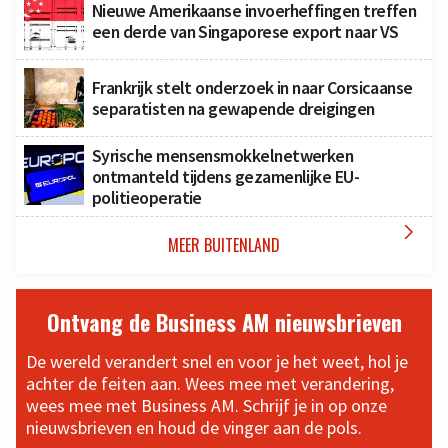
Nieuwe Amerikaanse invoerheffingen treffen
een derde van Singaporese export naar VS
Frankrijk stelt onderzoek in naar Corsicaanse
separatisten na gewapende dreigingen
Syrische mensensmokkelnetwerken
ontmanteld tijdens gezamenlijke EU-
politieoperatie

MEER BUITENLAND
Ontvang de Business AM nieuwsbrieven
De wereld verandert snel en voor je het weet, hol je
achter de feiten aan. Wees mee met verandering,
wees mee met Business AM. Schrijf je in op onze
nieuwsbrieven en houd de vinger aan de pols.