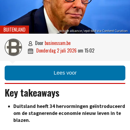
BUITENLAND
picture alliance / epd-bild via Content Curation
door
businessam.be

donderdag 2 juli 2026
om
15:02

Lees voor
Key takeaways
Duitsland heeft 34 hervormingen geïntroduceerd
om de stagnerende economie nieuw leven in te
blazen.