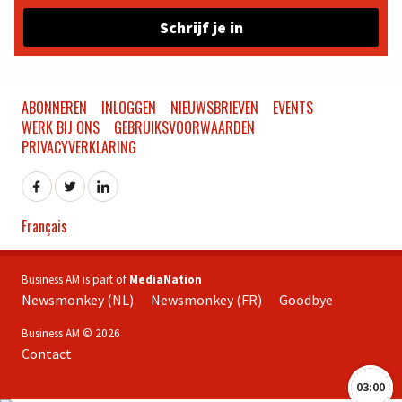
Schrijf je in
ABONNEREN
INLOGGEN
NIEUWSBRIEVEN
EVENTS
WERK BIJ ONS
GEBRUIKSVOORWAARDEN
PRIVACYVERKLARING
Français
Business AM is part of
MediaNation
Newsmonkey (NL)
Newsmonkey (FR)
Goodbye
Business AM © 2026
Contact
03:00