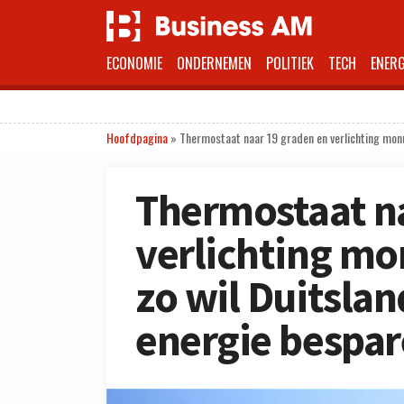
ECONOMIE
ONDERNEMEN
POLITIEK
TECH
ENERG
Hoofdpagina
»
Thermostaat naar 19 graden en verlichting mon
Thermostaat na
verlichting m
zo wil Duitsla
energie bespa