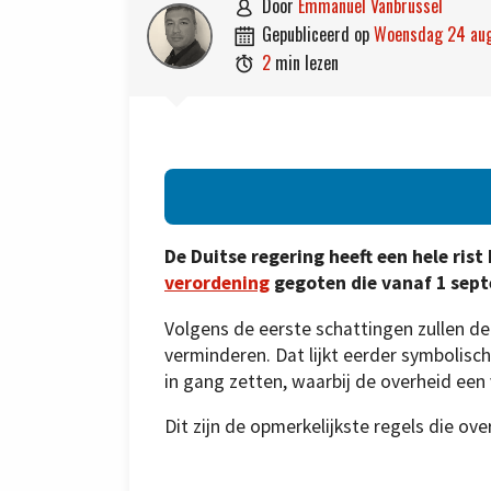
door
Emmanuel Vanbrussel

gepubliceerd op
woensdag 24 au

2
min lezen

De Duitse regering heeft een hele ris
verordening
gegoten die vanaf 1 sept
Volgens de eerste schattingen zullen de
verminderen. Dat lijkt eerder symbolisch
in gang zetten, waarbij de overheid een 
Dit zijn de opmerkelijkste regels die ov