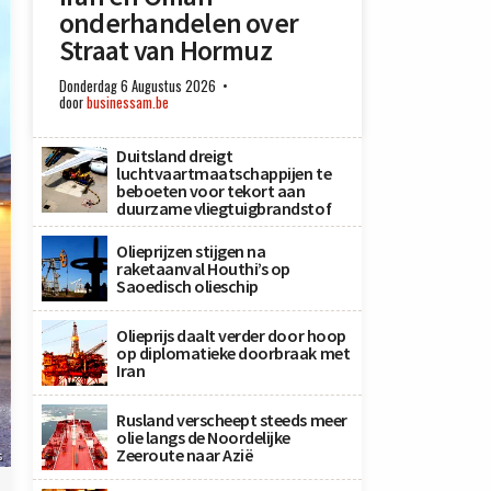
onderhandelen over
Straat van Hormuz
Donderdag 6 Augustus 2026
door
businessam.be
Duitsland dreigt
luchtvaartmaatschappijen te
beboeten voor tekort aan
duurzame vliegtuigbrandstof
Olieprijzen stijgen na
raketaanval Houthi’s op
Saoedisch olieschip
Olieprijs daalt verder door hoop
op diplomatieke doorbraak met
Iran
Rusland verscheept steeds meer
olie langs de Noordelijke
Zeeroute naar Azië
s