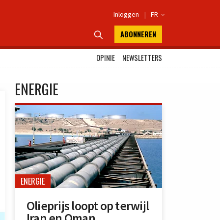
Inloggen
|
FR

ABONNEREN

OPINIE
NEWSLETTERS
ENERGIE
ENERGIE
Olieprijs loopt op terwijl
Iran en Oman