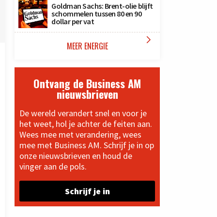
Goldman Sachs: Brent-olie blijft
schommelen tussen 80 en 90
dollar per vat

MEER ENERGIE
Ontvang de Business AM
nieuwsbrieven
De wereld verandert snel en voor je
het weet, hol je achter de feiten aan.
Wees mee met verandering, wees
mee met Business AM. Schrijf je in op
onze nieuwsbrieven en houd de
vinger aan de pols.
Schrijf je in