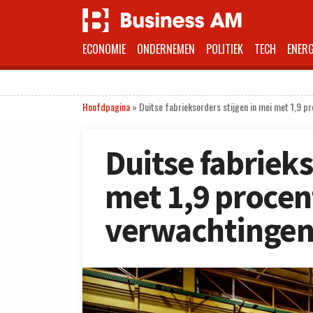
ECONOMIE
ONDERNEMEN
POLITIEK
TECH
ENERG
Hoofdpagina
»
Duitse fabrieksorders stijgen in mei met 1,9 p
Duitse fabrieks
met 1,9 procen
verwachtinge