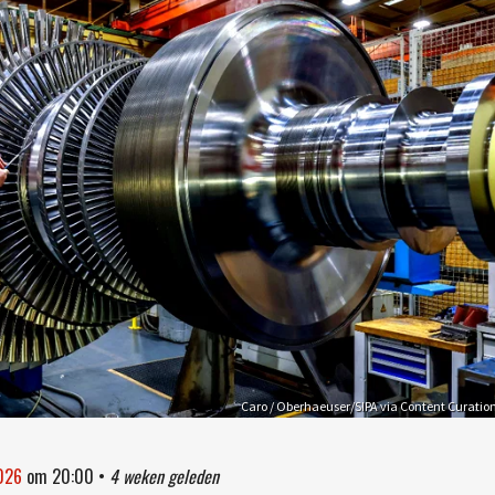
Caro / Oberhaeuser/SIPA via Content Curatio
2026
om
20:00
•
4 weken geleden