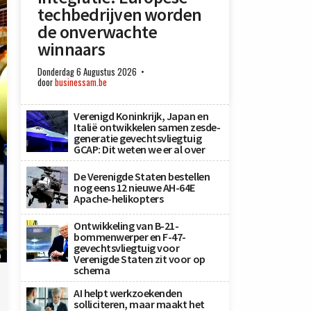
techbedrijven worden
de onverwachte
winnaars
Donderdag 6 Augustus 2026
door
businessam.be
Verenigd Koninkrijk, Japan en
Italië ontwikkelen samen zesde-
generatie gevechtsvliegtuig
GCAP: Dit weten we er al over
De Verenigde Staten bestellen
nog eens 12 nieuwe AH-64E
Apache-helikopters
Ontwikkeling van B-21-
bommenwerper en F-47-
gevechtsvliegtuig voor
n
Verenigde Staten zit voor op
schema
AI helpt werkzoekenden
solliciteren, maar maakt het