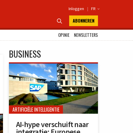
Inloggen
|
FR

ABONNEREN

OPINIE
NEWSLETTERS
BUSINESS
ARTIFICIËLE INTELLIGENTIE
AI-hype verschuift naar
integratie: Europese