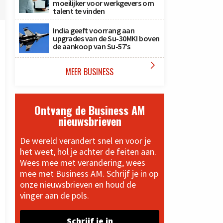
moeilijker voor werkgevers om
talent te vinden
India geeft voorrang aan
upgrades van de Su-30MKI boven
de aankoop van Su-57’s

MEER BUSINESS
Ontvang de Business AM
nieuwsbrieven
De wereld verandert snel en voor je
het weet, hol je achter de feiten aan.
Wees mee met verandering, wees
mee met Business AM. Schrijf je in op
onze nieuwsbrieven en houd de
vinger aan de pols.
Schrijf je in