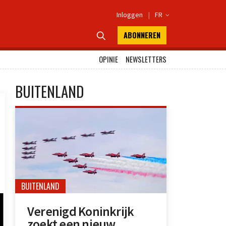
Inloggen
|
FR

ABONNEREN

OPINIE
NEWSLETTERS
BUITENLAND
BUITENLAND
Verenigd Koninkrijk
zoekt een nieuw