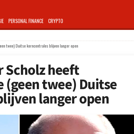
IE
PERSONAL FINANCE
CRYPTO
een twee) Duitse kerncentrales blijven langer open
 Scholz heeft
e (geen twee) Duitse
blijven langer open