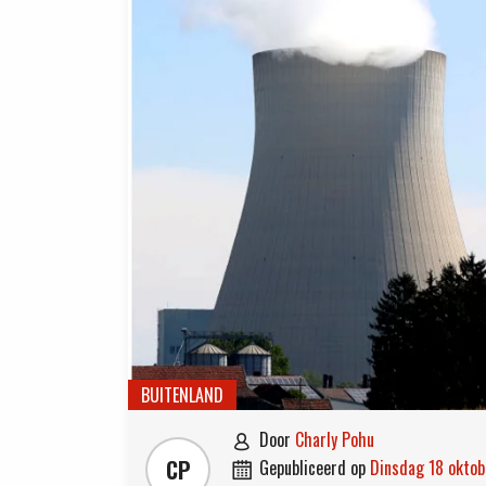
BUITENLAND
door
Charly Pohu

CP
gepubliceerd op
dinsdag 18 okto
