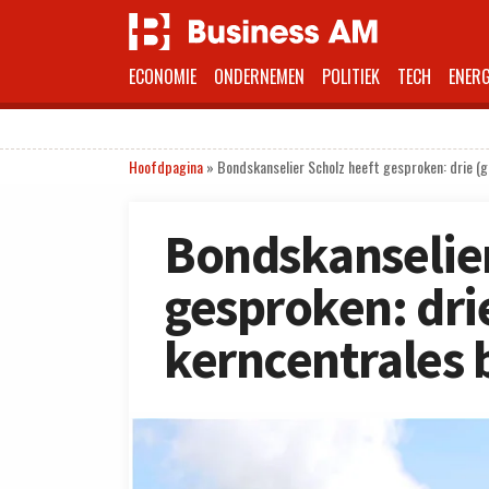
ECONOMIE
ONDERNEMEN
POLITIEK
TECH
ENERG
Hoofdpagina
»
Bondskanselier Scholz heeft gesproken: drie (g
Bondskanselier
gesproken: dri
kerncentrales 