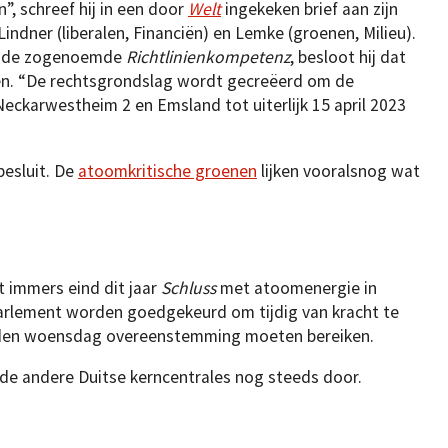
”, schreef hij in een door
Welt
ingekeken brief aan zijn
ndner (liberalen, Financiën) en Lemke (groenen, Milieu).
d”, de zogenoemde
Richtlinienkompetenz
, besloot hij dat
jven. “De rechtsgrondslag wordt gecreëerd om de
 Neckarwestheim 2 en Emsland tot uiterlijk 15 april 2023
besluit. De
atoomkritische groenen
lijken vooralsnog wat
t immers eind dit jaar
Schluss
met atoomenergie in
arlement worden goedgekeurd om tijdig van kracht te
ouden woensdag overeenstemming moeten bereiken.
de andere Duitse kerncentrales nog steeds door.