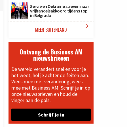
Servië en Oekraïne streven naar
vrijhandelsakkoord tijdens top
in Belgrado

MEER BUITENLAND
Ontvang de Business AM
nieuwsbrieven
De wereld verandert snel en voor je
het weet, hol je achter de feiten aan.
Wees mee met verandering, wees
mee met Business AM. Schrijf je in op
onze nieuwsbrieven en houd de
vinger aan de pols.
Schrijf je in