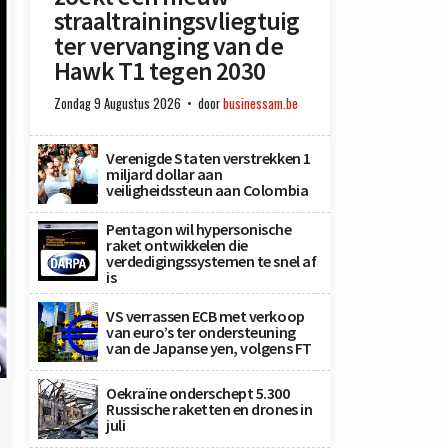
straaltrainingsvliegtuig
ter vervanging van de
Hawk T1 tegen 2030
Zondag 9 Augustus 2026
door
businessam.be
Verenigde Staten verstrekken 1
miljard dollar aan
veiligheidssteun aan Colombia
Pentagon wil hypersonische
raket ontwikkelen die
verdedigingssystemen te snel af
is
VS verrassen ECB met verkoop
van euro’s ter ondersteuning
van de Japanse yen, volgens FT
)
Oekraïne onderschept 5.300
Russische raketten en drones in
juli