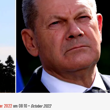
(Getty Images
ber 2022
om
08:10
•
October 2022