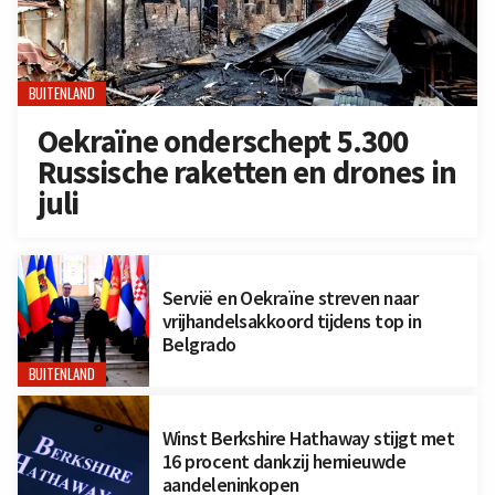
BUITENLAND
Oekraïne onderschept 5.300
Russische raketten en drones in
juli
Servië en Oekraïne streven naar
vrijhandelsakkoord tijdens top in
Belgrado
BUITENLAND
Winst Berkshire Hathaway stijgt met
16 procent dankzij hernieuwde
aandeleninkopen