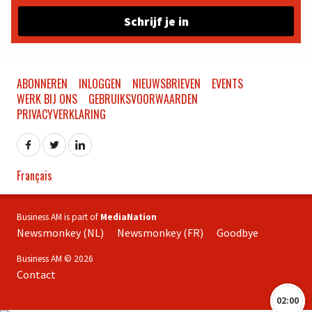
Schrijf je in
ABONNEREN
INLOGGEN
NIEUWSBRIEVEN
EVENTS
WERK BIJ ONS
GEBRUIKSVOORWAARDEN
PRIVACYVERKLARING
Français
Business AM is part of
MediaNation
Newsmonkey (NL)
Newsmonkey (FR)
Goodbye
Business AM © 2026
Contact
02:00