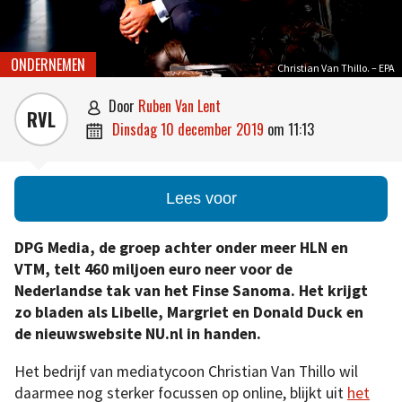
ONDERNEMEN
Christian Van Thillo. – EPA
door
Ruben Van Lent

RVL
dinsdag 10 december 2019
om
11:13

Lees voor
DPG Media, de groep achter onder meer HLN en
VTM, telt 460 miljoen euro neer voor de
Nederlandse tak van het Finse Sanoma. Het krijgt
zo bladen als Libelle, Margriet en Donald Duck en
de nieuwswebsite NU.nl in handen.
Het bedrijf van mediatycoon Christian Van Thillo wil
daarmee nog sterker focussen op online, blijkt uit
het