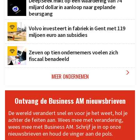
DeepSeek mikt op een waardering van 74
miljard dollar in aanloop naar geplande
beursgang
Volvo investeert in fabriek in Gent met 119
miljoen euro aan subsidies
Zeven op tien ondernemers voelen zich
fiscaal benadeeld

MEER ONDERNEMEN
Ontvang de Business AM nieuwsbrieven
De wereld verandert snel en voor je het weet, hol je
achter de feiten aan. Wees mee met verandering,
wees mee met Business AM. Schrijf je in op onze
nieuwsbrieven en houd de vinger aan de pols.