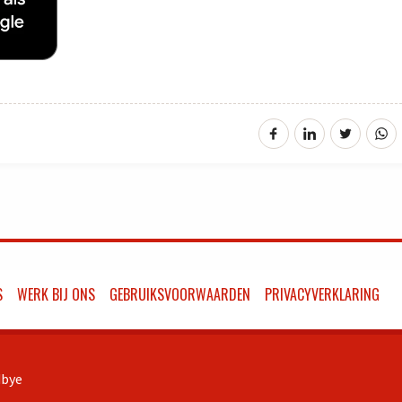
S
WERK BIJ ONS
GEBRUIKSVOORWAARDEN
PRIVACYVERKLARING
bye