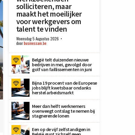
solliciteren, maar
maakt het moeilijker
voor werkgevers om
talent te vinden
Woensdag 5 Augustus 2026
door
businessam.be
België telt duizenden nieuwe
bedrijven in mei, gevolgd door
golf van faillissementen in juni
Bijna 19 procent van de Europese
jobs blijft kwetsbaar ondanks
herstel arbeidsmarkt
s
Meer dan helft werknemers
overweegt ontslag te nemen bij
stagnerende lonen
Een op de vijf zelfstandigen in
België gunt zichzelf geen