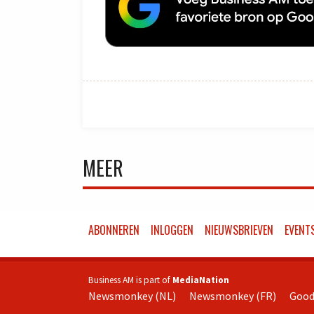
MEER
ABONNEREN
INLOGGEN
NIEUWSBRIEVEN
EVENT
Business AM is part of
MediaNation
Newsmonkey (NL)
Newsmonkey (FR)
Good