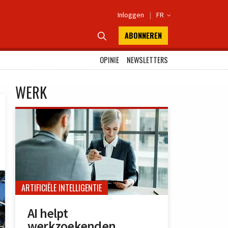
Inloggen
|
FR

ABONNEREN

OPINIE
NEWSLETTERS
WERK
ARTIFICIËLE INTELLIGENTIE
AI helpt
werkzoekenden