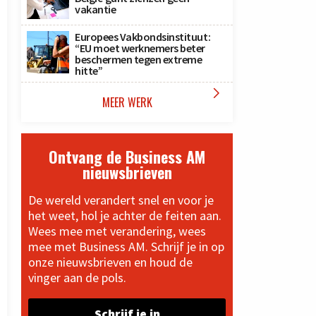
vakantie
Europees Vakbondsinstituut:
“EU moet werknemers beter
beschermen tegen extreme
hitte”

MEER WERK
Ontvang de Business AM
nieuwsbrieven
De wereld verandert snel en voor je
het weet, hol je achter de feiten aan.
Wees mee met verandering, wees
mee met Business AM. Schrijf je in op
onze nieuwsbrieven en houd de
vinger aan de pols.
Schrijf je in