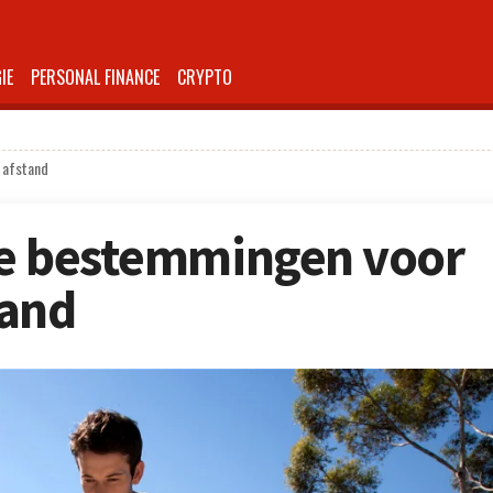
IE
PERSONAL FINANCE
CRYPTO
 afstand
ste bestemmingen voor
tand