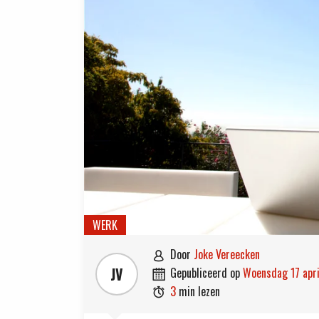
WERK
door
Joke Vereecken

JV
gepubliceerd op
woensdag 17 apr

3
min lezen
