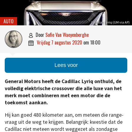
AUTO
Cadillac Lyriq (GM via AP)
door
Sofie Van Waeyenberghe

vrijdag 7 augustus 2020
om
18:00

Lees voor
General Motors heeft de Cadillac Lyriq onthuld, de
volledig elektrische crossover die alle luxe van het
merk moet combineren met een motor die de
toekomst aankan.
Hij kan goed 480 kilometer aan, om meteen die range-
vraag uit de weg te krijgen. Belangrijk: kwestie dat de
Cadillac niet meteen wordt weggezet als zondagse