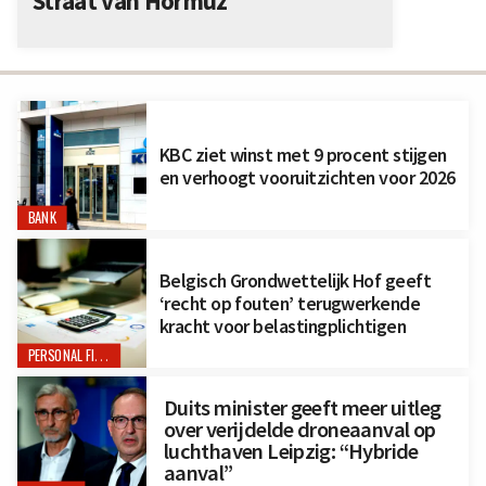
Straat van Hormuz
KBC ziet winst met 9 procent stijgen
en verhoogt vooruitzichten voor 2026
BANK
Belgisch Grondwettelijk Hof geeft
‘recht op fouten’ terugwerkende
kracht voor belastingplichtigen
PERSONAL FINANCE
Duits minister geeft meer uitleg
over verijdelde droneaanval op
luchthaven Leipzig: “Hybride
aanval”