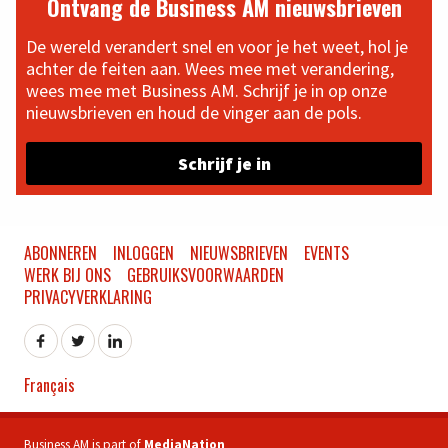
Ontvang de Business AM nieuwsbrieven
De wereld verandert snel en voor je het weet, hol je
achter de feiten aan. Wees mee met verandering,
wees mee met Business AM. Schrijf je in op onze
nieuwsbrieven en houd de vinger aan de pols.
Schrijf je in
ABONNEREN
INLOGGEN
NIEUWSBRIEVEN
EVENTS
WERK BIJ ONS
GEBRUIKSVOORWAARDEN
PRIVACYVERKLARING
Français
Business AM is part of
MediaNation