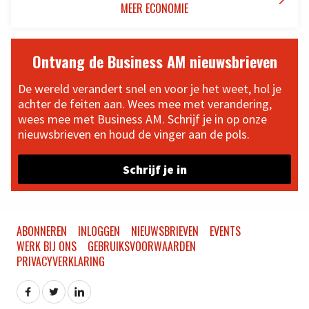
MEER ECONOMIE
Ontvang de Business AM nieuwsbrieven
De wereld verandert snel en voor je het weet, hol je
achter de feiten aan. Wees mee met verandering,
wees mee met Business AM. Schrijf je in op onze
nieuwsbrieven en houd de vinger aan de pols.
Schrijf je in
ABONNEREN
INLOGGEN
NIEUWSBRIEVEN
EVENTS
WERK BIJ ONS
GEBRUIKSVOORWAARDEN
PRIVACYVERKLARING