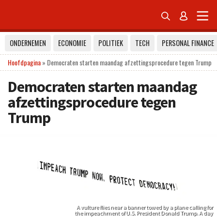


ONDERNEMEN
ECONOMIE
POLITIEK
TECH
PERSONAL FINANCE
Hoofdpagina
»
Democraten starten maandag afzettingsprocedure tegen Trump
Democraten starten maandag
afzettingsprocedure tegen
Trump
A vulture flies near a banner towed by a plane calling for
the impeachment of U.S. President Donald Trump. A day