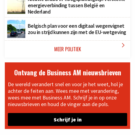
energieverbinding tussen België en
Nederland
Belgisch plan voor een digitaal wegenvignet
zou in strijd kunnen zijn met de EU-wetgeving

MEER POLITIEK
Ontvang de Business AM nieuwsbrieven
De wereld verandert snel en voor je het weet, hol je
achter de feiten aan. Wees mee met verandering,
wees mee met Business AM. Schrijf je in op onze
nieuwsbrieven en houd de vinger aan de pols.
Schrijf je in