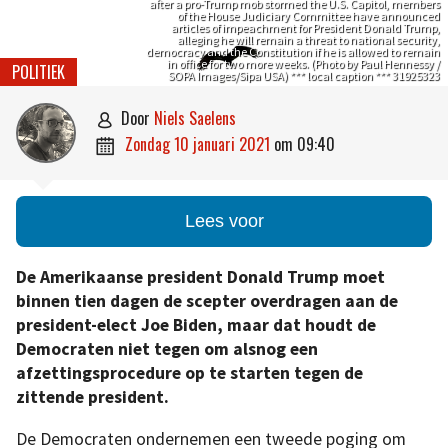
after a pro-Trump mob stormed the U.S. Capitol, members
of the House Judiciary Committee have announced
articles of impeachment for President Donald Trump,
alleging he will remain a threat to national security,
democracy and the Constitution if he is allowed to remain
in office for two more weeks. (Photo by Paul Hennessy /
POLITIEK
SOPA Images/Sipa USA) *** local caption *** 31925323
door
Niels Saelens

zondag 10 januari 2021
om
09:40

Lees voor
De Amerikaanse president Donald Trump moet
binnen tien dagen de scepter overdragen aan de
president-elect Joe Biden, maar dat houdt de
Democraten niet tegen om alsnog een
afzettingsprocedure op te starten tegen de
zittende president.
De Democraten ondernemen een tweede poging om