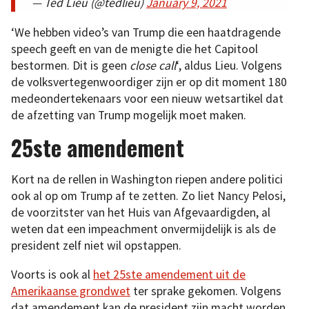
— Ted Lieu (@tedlieu)
January 9, 2021
‘We hebben video’s van Trump die een haatdragende
speech geeft en van de menigte die het Capitool
bestormen. Dit is geen
close call
‘, aldus Lieu. Volgens
de volksvertegenwoordiger zijn er op dit moment 180
medeondertekenaars voor een nieuw wetsartikel dat
de afzetting van Trump mogelijk moet maken.
25ste amendement
Kort na de rellen in Washington riepen andere politici
ook al op om Trump af te zetten. Zo liet Nancy Pelosi,
de voorzitster van het Huis van Afgevaardigden, al
weten dat een impeachment onvermijdelijk is als de
president zelf niet wil opstappen.
Voorts is ook al
het 25ste amendement uit de
Amerikaanse grondwet
ter sprake gekomen. Volgens
dat amendement kan de president zijn macht worden