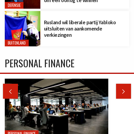
om een oorlog te winnen
DEFENSIE
Rusland wil liberale partij Yabloko
uitsluiten van aankomende
verkiezingen
BUITENLAND
PERSONAL FINANCE


PERSONAL FINANCE