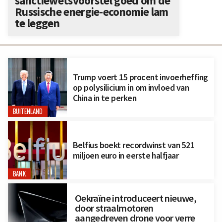
sanctiewetsvoorstel goed om de
Russische energie-economie lam
te leggen
Trump voert 15 procent invoerheffing
op polysilicium in om invloed van
China in te perken
BUITENLAND
Belfius boekt recordwinst van 521
miljoen euro in eerste halfjaar
BANK
Oekraïne introduceert nieuwe,
door straalmotoren
aangedreven drone voor verre