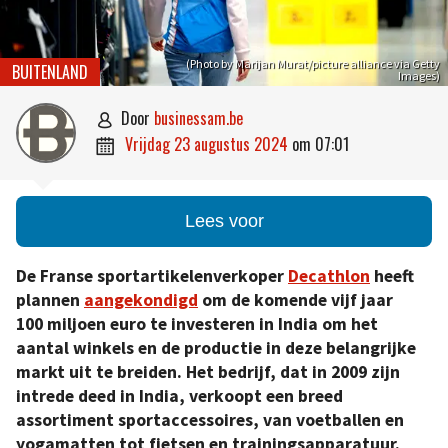
(Photo by Marijan Murat/picture alliance via Getty
BUITENLAND
Images)
door
businessam.be

vrijdag 23 augustus 2024
om
07:01

Lees voor
De Franse sportartikelenverkoper
Decathlon
heeft
plannen
aangekondigd
om de komende vijf jaar
100 miljoen euro te investeren in India om het
aantal winkels en de productie in deze belangrijke
markt uit te breiden. Het bedrijf, dat in 2009 zijn
intrede deed in India, verkoopt een breed
assortiment sportaccessoires, van voetballen en
yogamatten tot fietsen en trainingsapparatuur.