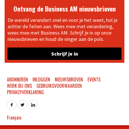
Ontvang de Business AM nieuwsbrieven
De wereld verandert snel en voor je het weet, hol je
achter de feiten aan. Wees mee met verandering,
wees mee met Business AM. Schrijf je in op onze
nieuwsbrieven en houd de vinger aan de pols.
Schrijf je in
ABONNEREN
INLOGGEN
NIEUWSBRIEVEN
EVENTS
WERK BIJ ONS
GEBRUIKSVOORWAARDEN
PRIVACYVERKLARING
Français