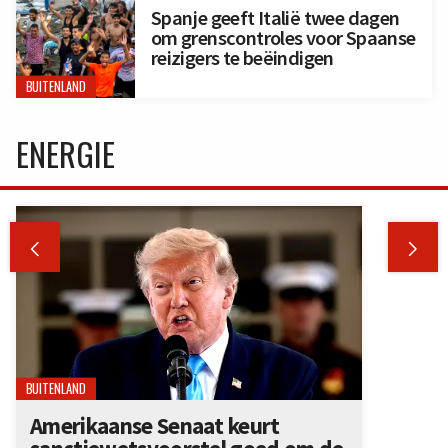
Spanje geeft Italië twee dagen
om grenscontroles voor Spaanse
reizigers te beëindigen
BUITENLAND
ENERGIE


BUITENLAND
Amerikaanse Senaat keurt