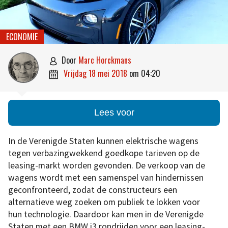
ECONOMIE
door
Marc Horckmans

vrijdag 18 mei 2018
om
04:20

Lees voor
In de Verenigde Staten kunnen elektrische wagens
tegen verbazingwekkend goedkope tarieven op de
leasing-markt worden gevonden. De verkoop van de
wagens wordt met een samenspel van hindernissen
geconfronteerd, zodat de constructeurs een
alternatieve weg zoeken om publiek te lokken voor
hun technologie. Daardoor kan men in de Verenigde
Staten met een BMW i3 rondrijden voor een leasing-