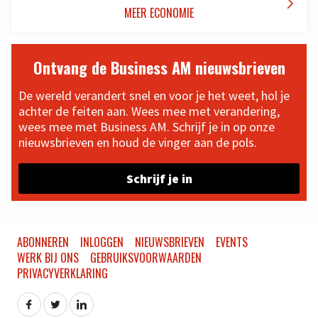

MEER ECONOMIE
Ontvang de Business AM nieuwsbrieven
De wereld verandert snel en voor je het weet, hol je
achter de feiten aan. Wees mee met verandering,
wees mee met Business AM. Schrijf je in op onze
nieuwsbrieven en houd de vinger aan de pols.
Schrijf je in
ABONNEREN
INLOGGEN
NIEUWSBRIEVEN
EVENTS
WERK BIJ ONS
GEBRUIKSVOORWAARDEN
PRIVACYVERKLARING