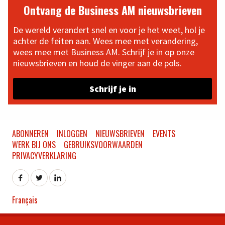
Ontvang de Business AM nieuwsbrieven
De wereld verandert snel en voor je het weet, hol je
achter de feiten aan. Wees mee met verandering,
wees mee met Business AM. Schrijf je in op onze
nieuwsbrieven en houd de vinger aan de pols.
Schrijf je in
ABONNEREN
INLOGGEN
NIEUWSBRIEVEN
EVENTS
WERK BIJ ONS
GEBRUIKSVOORWAARDEN
PRIVACYVERKLARING
Français