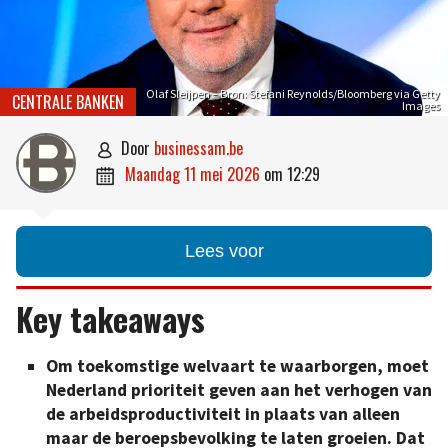
Olaf Sleijpen – Bron: Stefani Reynolds/Bloomberg via Getty
CENTRALE BANKEN
Images
door
businessam.be

maandag 11 mei 2026
om
12:29

Lees voor
Key takeaways
Om toekomstige welvaart te waarborgen, moet
Nederland prioriteit geven aan het verhogen van
de arbeidsproductiviteit in plaats van alleen
maar de beroepsbevolking te laten groeien. Dat