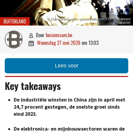
Chinese industrie – picture alliance / CFOTO/Content
BUITENLAND
Curation
door
businessam.be

woensdag 27 mei 2026
om
13:03

Lees voor
Key takeaways
De industriële winsten in China zijn in april met
24,7 procent gestegen, de snelste groei sinds
eind 2023.
De elektronica- en mijnbouwsectoren waren de