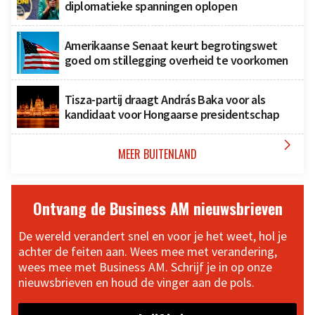
diplomatieke spanningen oplopen
Amerikaanse Senaat keurt begrotingswet
goed om stillegging overheid te voorkomen
Tisza-partij draagt András Baka voor als
kandidaat voor Hongaarse presidentschap

MEER BUITENLAND
Ontvang de Business AM nieuwsbrieven
De wereld verandert snel en voor je het weet, hol je
achter de feiten aan. Wees mee met verandering,
wees mee met Business AM. Schrijf je in op onze
nieuwsbrieven en houd de vinger aan de pols.