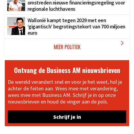
omstreden nieuwe financieringsregeling voor
regionale luchthavens
Wallonië kampt tegen 2029 met een
‘gigantisch’ begrotingstekort van 700 miljoen
euro

MEER POLITIEK
Ontvang de Business AM nieuwsbrieven
De wereld verandert snel en voor je het weet, hol je
achter de feiten aan. Wees mee met verandering,
wees mee met Business AM. Schrijf je in op onze
nieuwsbrieven en houd de vinger aan de pols.
Schrijf je in