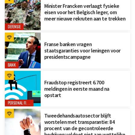
Minister Francken verlaagt fysieke
eisen voor het Belgisch leger, om
meer nieuwe rekruten aan te trekken
DEFENSIE
Franse banken vragen
staatsgaranties voor leningen voor
presidentscampagne
BANK
Fraudstop registreert 6.700
meldingen in eerste maand na
opstart
PERSONAL FINANCE
Tweedehandsautosector blijft
worstelen met transparantie: 84
procent van de gecontroleerde
bedrijven voldoet niet aan wettelijke