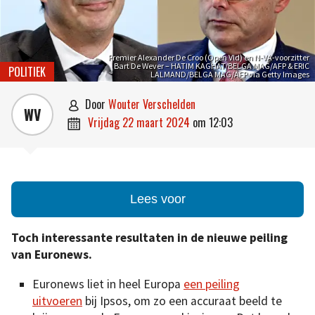
Premier Alexander De Croo (Open Vld) en N-VA-voorzitter
Bart De Wever – HATIM KAGHAT/BELGA MAG/AFP & ERIC
POLITIEK
LALMAND/BELGA MAG/AFP via Getty Images
door
Wouter Verschelden

WV
vrijdag 22 maart 2024
om
12:03

Lees voor
Toch interessante resultaten in de nieuwe peiling
van Euronews.
Euronews liet in heel Europa
een peiling
uitvoeren
bij Ipsos, om zo een accuraat beeld te