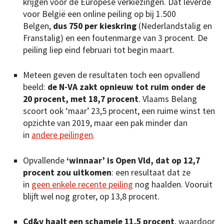
krijgen voor de Europese verkiezingen. Dat leverde
voor België een online peiling op bij 1.500
Belgen,
dus 750 per kieskring
(Nederlandstalig en
Franstalig) en een foutenmarge van 3 procent. De
peiling liep eind februari tot begin maart.
Meteen geven de resultaten toch een opvallend
beeld:
de N-VA zakt opnieuw tot ruim onder de
20 procent, met 18,7 procent
. Vlaams Belang
scoort ook ‘maar’ 23,5 procent, een ruime winst ten
opzichte van 2019, maar een pak minder dan
in
andere peilingen
.
Opvallende
‘winnaar’ is Open Vld, dat op 12,7
procent zou uitkomen
: een resultaat dat ze
in
geen enkele recente peiling
nog haalden. Vooruit
blijft wel nog groter, op 13,8 procent.
Cd&v haalt een schamele 11,5 procent
, waardoor