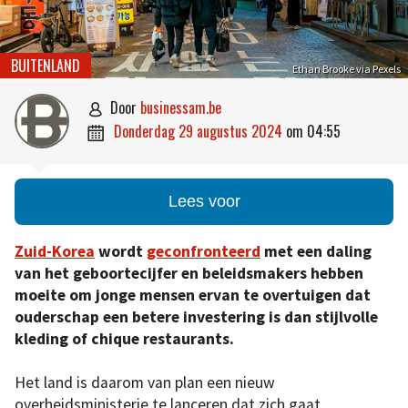
BUITENLAND
Ethan Brooke via Pexels
door
businessam.be

donderdag 29 augustus 2024
om
04:55

Lees voor
Zuid-Korea
wordt
geconfronteerd
met een daling
van het geboortecijfer en beleidsmakers hebben
moeite om jonge mensen ervan te overtuigen dat
ouderschap een betere investering is dan stijlvolle
kleding of chique restaurants.
Het land is daarom van plan een nieuw
overheidsministerie te lanceren dat zich gaat