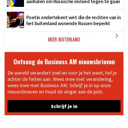
aanhalen om Russische invloed tegen te gaan
Poetin ondertekent wet die de rechten van in
het buitenland wonende Russen beperkt

MEER BUITENLAND
Ontvang de Business AM nieuwsbrieven
De wereld verandert snel en voor je het weet, hol je
achter de feiten aan. Wees mee met verandering,
wees mee met Business AM. Schrijf je in op onze
nieuwsbrieven en houd de vinger aan de pols.
Schrijf je in