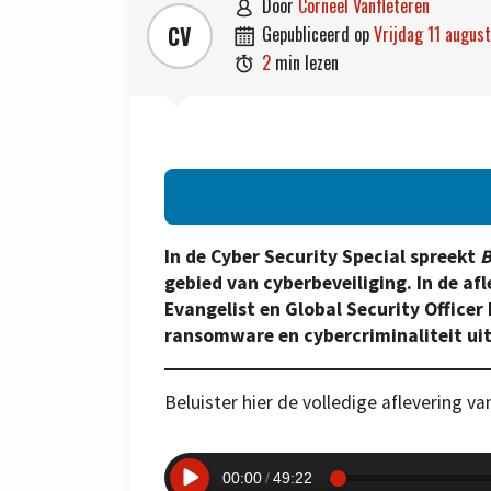
door
Corneel Vanfleteren

CV
gepubliceerd op
vrijdag 11 augu

2
min lezen

In de Cyber Security Special spreekt
B
gebied van cyberbeveiliging. In de af
Evangelist en Global Security Officer 
ransomware en cybercriminaliteit uit
Beluister hier de volledige aflevering v
00:00
49:22