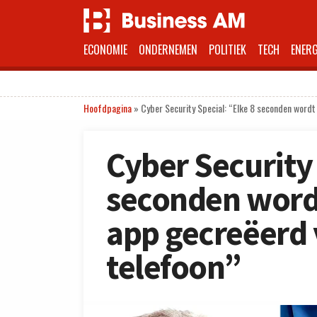
ECONOMIE
ONDERNEMEN
POLITIEK
TECH
ENERG
Hoofdpagina
»
Cyber Security Special: “Elke 8 seconden wordt
Cyber Security 
seconden wordt
app gecreëerd 
telefoon”