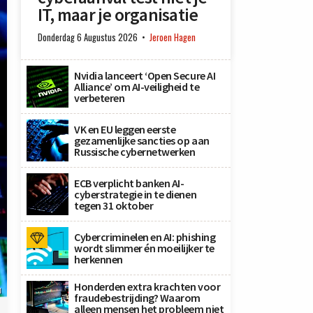
IT, maar je organisatie
Donderdag 6 Augustus 2026
Jeroen Hagen
Nvidia lanceert ‘Open Secure AI
Alliance’ om AI-veiligheid te
verbeteren
VK en EU leggen eerste
gezamenlijke sancties op aan
Russische cybernetwerken
ECB verplicht banken AI-
cyberstrategie in te dienen
tegen 31 oktober
Cybercriminelen en AI: phishing
wordt slimmer én moeilijker te
herkennen
Honderden extra krachten voor
M
fraudebestrijding? Waarom
alleen mensen het probleem niet