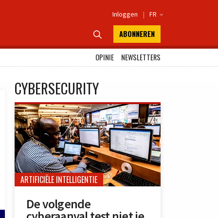
Inloggen
|
FR

ABONNEREN

OPINIE
NEWSLETTERS
CYBERSECURITY
ARTIFICIËLE INTELLIGENTIE
De volgende
cyberaanval test niet je