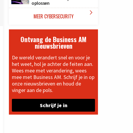
oplossen

MEER CYBERSECURITY
Ontvang de Business AM
nieuwsbrieven
De wereld verandert snel en voor je
het weet, hol je achter de feiten aan.
Wees mee met verandering, wees
mee met Business AM. Schrijf je in op
onze nieuwsbrieven en houd de
vinger aan de pols.
Schrijf je in