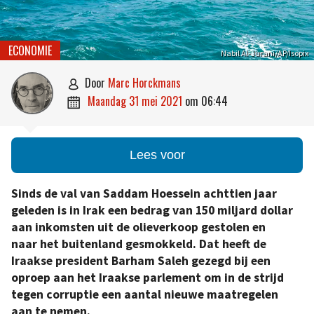
ECONOMIE
Nabil Al-Jurani/AP/Isopix
door
Marc Horckmans

maandag 31 mei 2021
om
06:44

Lees voor
Sinds de val van Saddam Hoessein achttien jaar
geleden is in Irak een bedrag van 150 miljard dollar
aan inkomsten uit de olieverkoop gestolen en
naar het buitenland gesmokkeld. Dat heeft de
Iraakse president Barham Saleh gezegd bij een
oproep aan het Iraakse parlement om in de strijd
tegen corruptie een aantal nieuwe maatregelen
aan te nemen.