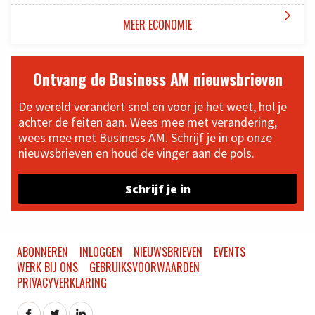

MEER ECONOMIE
Ontvang de Business AM nieuwsbrieven
De wereld verandert snel en voor je het weet, hol je
achter de feiten aan. Wees mee met verandering,
wees mee met Business AM. Schrijf je in op onze
nieuwsbrieven en houd de vinger aan de pols.
Schrijf je in
ABONNEREN
INLOGGEN
NIEUWSBRIEVEN
EVENTS
WERK BIJ ONS
GEBRUIKSVOORWAARDEN
PRIVACYVERKLARING