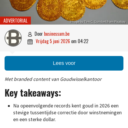
ADVERTORIAL
Image by Tim C. Gundert from Pixabay
door
businessam.be

vrijdag 5 juni 2026
om
04:22

Lees voor
Met branded content van Goudwisselkantoor
Key takeaways:
Na opeenvolgende records kent goud in 2026 een
stevige tussentijdse correctie door winstnemingen
en een sterke dollar.