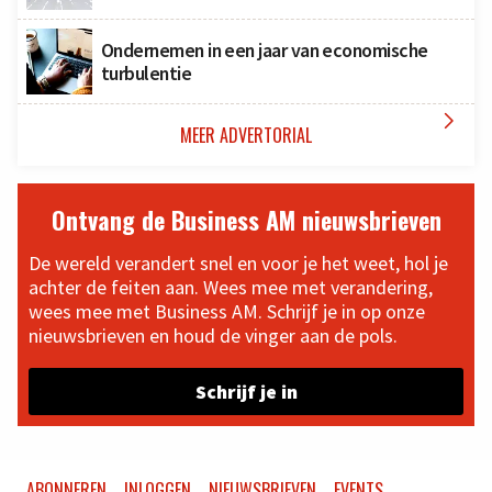
Ondernemen in een jaar van economische
turbulentie

MEER ADVERTORIAL
Ontvang de Business AM nieuwsbrieven
De wereld verandert snel en voor je het weet, hol je
achter de feiten aan. Wees mee met verandering,
wees mee met Business AM. Schrijf je in op onze
nieuwsbrieven en houd de vinger aan de pols.
Schrijf je in
ABONNEREN
INLOGGEN
NIEUWSBRIEVEN
EVENTS