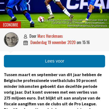
De Belgische voetbalclubs verloren dit jaar door de
coronacrisis al 275 miljoen euro inkomsten. –
ECONOMIE
Remotephotopress/Shutterstock
door
Marc Horckmans

donderdag 19 november 2020
om
15:16

Lees voor
Tussen maart en september van dit jaar hebben de
Belgische professionele voetbalclubs 50 procent
minder inkomsten geboekt dan dezelfde periode
vorig jaar. Dat komt overeen met een verlies van
275 miljoen euro. Dat blijkt uit aan analyse van de
fiscale aangiften van de clubs uit de Pro League.