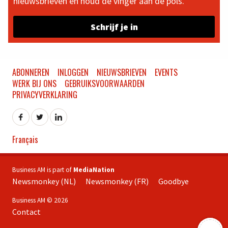
nieuwsbrieven en houd de vinger aan de pols.
Schrijf je in
ABONNEREN
INLOGGEN
NIEUWSBRIEVEN
EVENTS
WERK BIJ ONS
GEBRUIKSVOORWAARDEN
PRIVACYVERKLARING
Français
Business AM is part of
MediaNation
Newsmonkey (NL)
Newsmonkey (FR)
Goodbye
Business AM © 2026
Contact