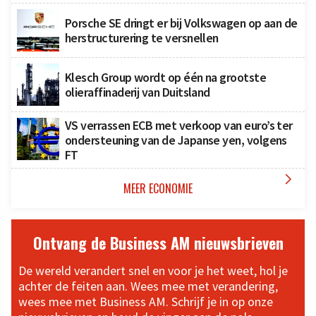
Porsche SE dringt er bij Volkswagen op aan de
herstructurering te versnellen
Klesch Group wordt op één na grootste
olieraffinaderij van Duitsland
VS verrassen ECB met verkoop van euro’s ter
ondersteuning van de Japanse yen, volgens
FT

MEER ECONOMIE
Ontvang de Business AM nieuwsbrieven
De wereld verandert snel en voor je het weet, hol je
achter de feiten aan. Wees mee met verandering,
wees mee met Business AM. Schrijf je in op onze