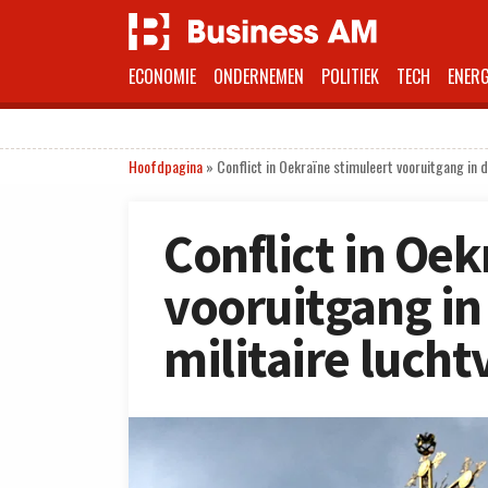
ECONOMIE
ONDERNEMEN
POLITIEK
TECH
ENERG
Hoofdpagina
»
Conflict in Oekraïne stimuleert vooruitgang in d
Conflict in Oek
vooruitgang in
militaire lucht