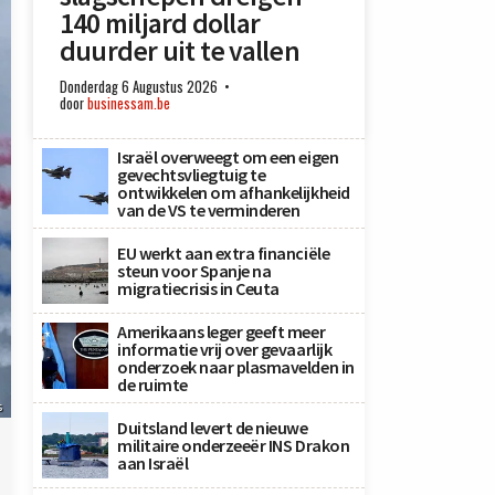
140 miljard dollar
duurder uit te vallen
Donderdag 6 Augustus 2026
door
businessam.be
Israël overweegt om een eigen
gevechtsvliegtuig te
ontwikkelen om afhankelijkheid
van de VS te verminderen
EU werkt aan extra financiële
steun voor Spanje na
migratiecrisis in Ceuta
Amerikaans leger geeft meer
informatie vrij over gevaarlijk
onderzoek naar plasmavelden in
de ruimte
s
Duitsland levert de nieuwe
militaire onderzeeër INS Drakon
aan Israël