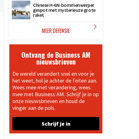
Chinese H-6N-bommenwerper
gespot met mysterieuze grote
raket

MEER DEFENSIE
Ontvang de Business AM
nieuwsbrieven
De wereld verandert snel en voor je
het weet, hol je achter de feiten aan.
Wees mee met verandering, wees
mee met Business AM. Schrijf je in op
onze nieuwsbrieven en houd de
vinger aan de pols.
Schrijf je in