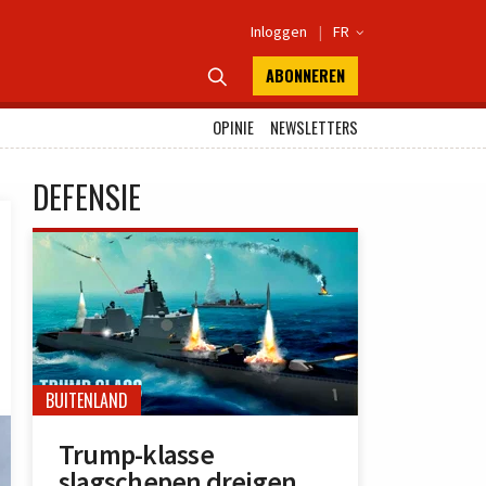
Inloggen
|
FR

ABONNEREN

OPINIE
NEWSLETTERS
DEFENSIE
BUITENLAND
Trump-klasse
slagschepen dreigen