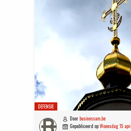
DEFENSIE
door
businessam.be

gepubliceerd op
woensdag 15 apr
