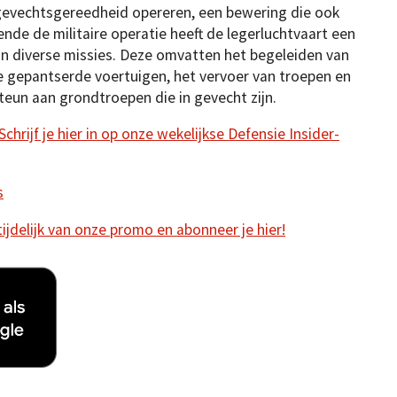
evechtsgereedheid opereren, een bewering die ook
nde de militaire operatie heeft de legerluchtvaart een
van diverse missies. Deze omvatten het begeleiden van
e gepantserde voertuigen, het vervoer van troepen en
steun aan grondtroepen die in gevecht zijn.
hrijf je hier in op onze wekelijkse Defensie Insider-
s
 tijdelijk van onze promo en abonneer je hier!