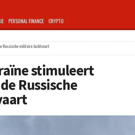
IE
PERSONAL FINANCE
CRYPTO
e Russische militaire luchtvaart
raïne stimuleert
 de Russische
vaart