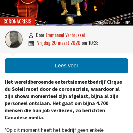
CORONACRISIS
Cirque du Soleil. – EPA
door
Emmanuel Vanbrussel

vrijdag 20 maart 2020
om
10:28

Lees voor
Het wereldberoemde entertainmentbedrijf Cirque
du Soleil moet door de coronacrisis, waardoor al
zijn shows momenteel zijn afgelast, bijna al zijn
personeel ontslaan. Het gaat om bijna 4.700
mensen die hun job verliezen, zo berichten
Canadese media.
‘Op dit moment heeft het bedrijf geen enkele