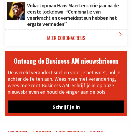
Voka-topman Hans Maertens drie jaar na de
eerste lockdown: “Combinatie van
veerkracht en overheidssteun hebben het
ergste vermeden”

MEER CORONACRISIS
Ontvang de Business AM nieuwsbrieven
De wereld verandert snel en voor je het weet, hol je
achter de feiten aan. Wees mee met verandering,
wees mee met Business AM. Schrijf je in op onze
nieuwsbrieven en houd de vinger aan de pols.
Schrijf je in