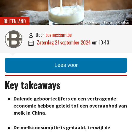
BUITENLAND
Afbeelding van Petra via Pixabay
door
businessam.be

zaterdag 21 september 2024
om
10:43

Lees voor
Key takeaways
Dalende geboortecijfers en een vertragende
economie hebben geleid tot een overaanbod van
melk in China.
De melkconsumptie is gedaald, terwijl de