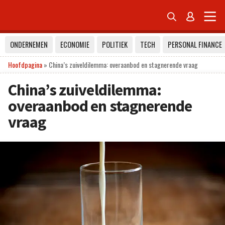


ONDERNEMEN
ECONOMIE
POLITIEK
TECH
PERSONAL FINANCE
Hoofdpagina
»
China’s zuiveldilemma: overaanbod en stagnerende vraag
China’s zuiveldilemma:
overaanbod en stagnerende
vraag