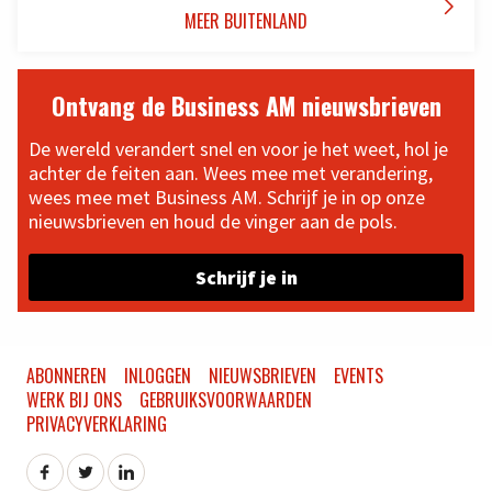

MEER BUITENLAND
Ontvang de Business AM nieuwsbrieven
De wereld verandert snel en voor je het weet, hol je
achter de feiten aan. Wees mee met verandering,
wees mee met Business AM. Schrijf je in op onze
nieuwsbrieven en houd de vinger aan de pols.
Schrijf je in
ABONNEREN
INLOGGEN
NIEUWSBRIEVEN
EVENTS
WERK BIJ ONS
GEBRUIKSVOORWAARDEN
PRIVACYVERKLARING